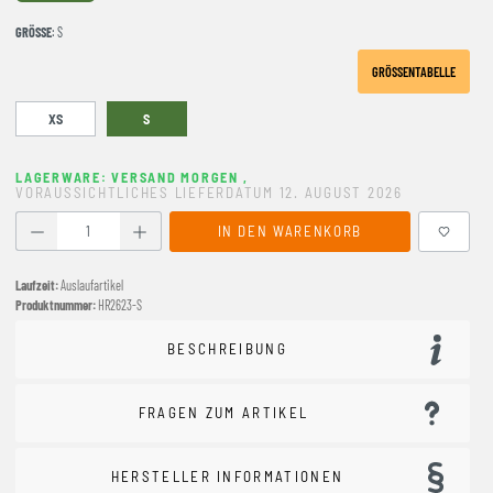
GRÖSSE
: S
GRÖSSENTABELLE
XS
S
LAGERWARE: VERSAND MORGEN
,
VORAUSSICHTLICHES LIEFERDATUM 12. AUGUST 2026
Produkt Anzahl: Gib den gewünschten Wert ein oder benutze
IN DEN WARENKORB
Laufzeit:
Auslaufartikel
Produktnummer:
HR2623-S
BESCHREIBUNG
FRAGEN ZUM ARTIKEL
HERSTELLER INFORMATIONEN