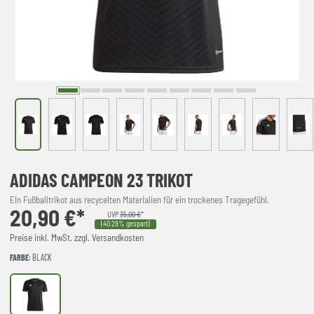
ADIDAS CAMPEON 23 TRIKOT
Ein Fußballtrikot aus recycelten Materialien für ein trockenes Tragegefühl.
20,90 €*
UVP
35,00 €
*
(40.29% gespart)
Preise inkl. MwSt. zzgl. Versandkosten
FARBE
: BLACK
Black