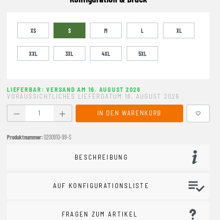
XS
S
M
L
XL
XXL
3XL
4XL
5XL
LIEFERBAR: VERSAND AM 16. AUGUST 2026
VORAUSSICHTLICHES LIEFERDATUM 18. AUGUST 2026
Produkt Anzahl: Gib den gewünschten Wert ein oder benutze
IN DEN WARENKORB
Produktnummer:
0200910-99-S
BESCHREIBUNG
AUF KONFIGURATIONSLISTE
FRAGEN ZUM ARTIKEL