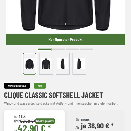
Konfigurator Produkt
KONFIGURIERBAR
NEU
CLIQUE CLASSIC SOFTSHELL JACKET
Wind- und wasserdichte Jacke mit Außen- und Innentaschen in vielen Farben.
Ab
1 Stk.
Ab
10 Stk.
57,50 €*
UVP
(25.39% gespart)
je 38,90 € *
42,90 € *
Ab