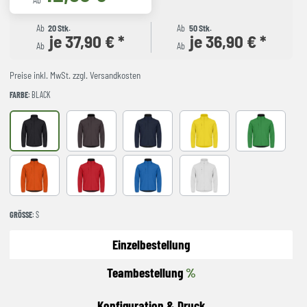
Ab
Ab
20 Stk.
Ab
50 Stk.
je 37,90 € *
je 36,90 € *
Ab
Ab
Preise inkl. MwSt. zzgl. Versandkosten
FARBE
: BLACK
Black
Dark Grey
Dark Navy
Lemon
Apple Green
Blood Orange
RED
Royal Blue
White
GRÖSSE
: S
Einzelbestellung
Teambestellung
%
Konfiguration & Druck