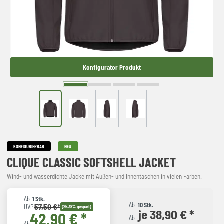
Konfigurator Produkt
KONFIGURIERBAR
NEU
CLIQUE CLASSIC SOFTSHELL JACKET
Wind- und wasserdichte Jacke mit Außen- und Innentaschen in vielen Farben.
Ab
1 Stk.
Ab
10 Stk.
57,50 €*
UVP
(25.39% gespart)
je 38,90 € *
42,90 € *
Ab