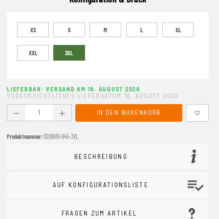
XS
S
M
L
XL
XXL
3XL
LIEFERBAR: VERSAND AM 16. AUGUST 2026
VORAUSSICHTLICHES LIEFERDATUM 18. AUGUST 2026
Produkt Anzahl: Gib den gewünschten Wert ein oder benutze
IN DEN WARENKORB
Produktnummer:
0200910-945-3XL
BESCHREIBUNG
AUF KONFIGURATIONSLISTE
FRAGEN ZUM ARTIKEL