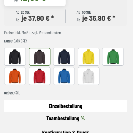
Ab
Ab
20 Stk.
Ab
50 Stk.
je 37,90 € *
je 36,90 € *
Ab
Ab
Preise inkl. MwSt. zzgl. Versandkosten
FARBE
: DARK GREY
Black
Dark Grey
Dark Navy
Lemon
Apple Green
Blood Orange
Red
Royal Blue
White
GRÖSSE
: 3XL
Einzelbestellung
Teambestellung
%
Konfiguration & Druck