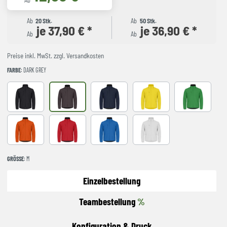
Ab
Ab
20 Stk.
Ab
50 Stk.
je 37,90 € *
je 36,90 € *
Ab
Ab
Preise inkl. MwSt. zzgl. Versandkosten
FARBE
: DARK GREY
BLACK
Dark Grey
Dark Navy
Lemon
Apple Green
Blood Orange
RED
Royal Blue
White
GRÖSSE
: M
Einzelbestellung
Teambestellung
%
Konfiguration & Druck