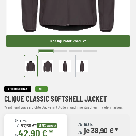
Konfigurator Produkt
KONFIGURIERBAR
NEU
CLIQUE CLASSIC SOFTSHELL JACKET
Wind- und wasserdichte Jacke mit Außen- und Innentaschen in vielen Farben.
Ab
1 Stk.
Ab
10 Stk.
57,50 €*
UVP
(25.39% gespart)
je 38,90 € *
42,90 € *
Ab