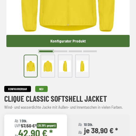
Konfigurator Produkt
KONFIGURIERBAR
NEU
CLIQUE CLASSIC SOFTSHELL JACKET
Wind- und wasserdichte Jacke mit Außen- und Innentaschen in vielen Farben.
Ab
1 Stk.
Ab
10 Stk.
57,50 €*
UVP
(25.39% gespart)
je 38,90 € *
42,90 € *
Ab