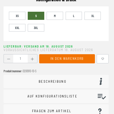
XS
S
M
L
XL
XXL
3XL
LIEFERBAR: VERSAND AM 16. AUGUST 2026
VORAUSSICHTLICHES LIEFERDATUM 18. AUGUST 2026
Produkt Anzahl: Gib den gewünschten Wert ein oder benutze
IN DEN WARENKORB
Produktnummer:
0200910-10-S
BESCHREIBUNG
AUF KONFIGURATIONSLISTE
FRAGEN ZUM ARTIKEL