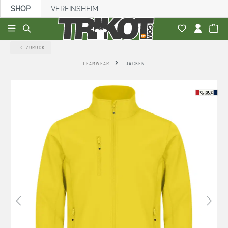
SHOP
VEREINSHEIM
alt springen
ZURÜCK
TEAMWEAR
JACKEN
Bildergalerie überspringen