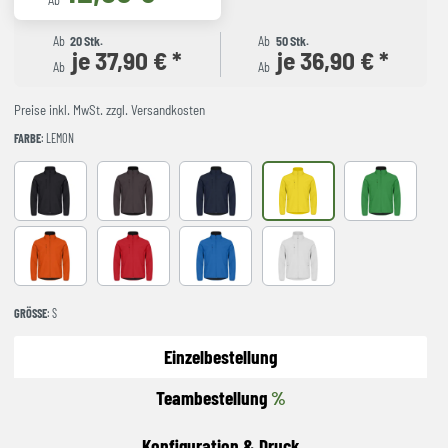
Ab
Ab
20 Stk.
Ab
50 Stk.
je 37,90 € *
je 36,90 € *
Ab
Ab
Preise inkl. MwSt. zzgl. Versandkosten
FARBE
: LEMON
Black
Dark Grey
Dark Navy
Lemon
Apple Green
Blood Orange
red
Royal Blue
white
GRÖSSE
: S
Einzelbestellung
Teambestellung
%
Konfiguration & Druck