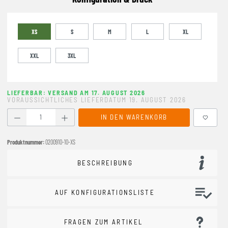
XS
S
M
L
XL
XXL
3XL
LIEFERBAR: VERSAND AM 17. AUGUST 2026
VORAUSSICHTLICHES LIEFERDATUM 19. AUGUST 2026
Produkt Anzahl: Gib den gewünschten Wert ein oder benutze
IN DEN WARENKORB
Produktnummer:
0200910-10-XS
BESCHREIBUNG
AUF KONFIGURATIONSLISTE
FRAGEN ZUM ARTIKEL