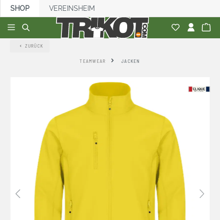
SHOP
VEREINSHEIM
alt springen
ZURÜCK
TEAMWEAR
JACKEN
Bildergalerie überspringen