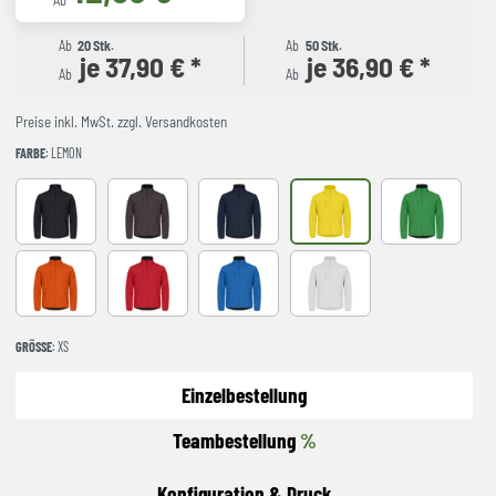
Ab
Ab
20 Stk.
Ab
50 Stk.
je 37,90 € *
je 36,90 € *
Ab
Ab
Preise inkl. MwSt. zzgl. Versandkosten
FARBE
: LEMON
Black
Dark Grey
Dark Navy
Lemon
Apple Green
Blood Orange
red
Royal Blue
white
GRÖSSE
: XS
Einzelbestellung
Teambestellung
%
Konfiguration & Druck