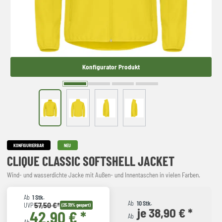
Konfigurator Produkt
KONFIGURIERBAR
NEU
CLIQUE CLASSIC SOFTSHELL JACKET
Wind- und wasserdichte Jacke mit Außen- und Innentaschen in vielen Farben.
Ab
1 Stk.
Ab
10 Stk.
57,50 €*
UVP
(25.39% gespart)
je 38,90 € *
42,90 € *
Ab