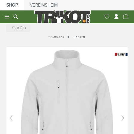
SHOP
VEREINSHEIM
alt springen
ZURÜCK
TEAMWEAR
JACKEN
Bildergalerie überspringen