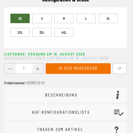
XS
S
M
L
XL
XXL
3XL
4XL
LIEFERBAR: VERSAND AM 16. AUGUST 2026
VORAUSSICHTLICHES LIEFERDATUM 18. AUGUST 2026
Produkt Anzahl: Gib den gewünschten Wert ein oder benutze
IN DEN WARENKORB
Produktnummer:
0200910-00-XS
BESCHREIBUNG
AUF KONFIGURATIONSLISTE
FRAGEN ZUM ARTIKEL