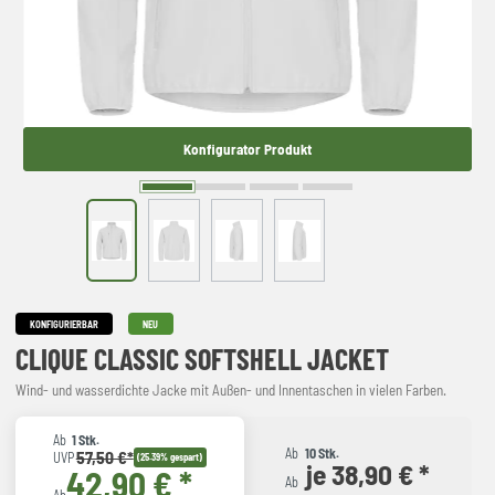
Konfigurator Produkt
KONFIGURIERBAR
NEU
CLIQUE CLASSIC SOFTSHELL JACKET
Wind- und wasserdichte Jacke mit Außen- und Innentaschen in vielen Farben.
Ab
1 Stk.
Ab
10 Stk.
57,50 €*
UVP
(25.39% gespart)
je 38,90 € *
42,90 € *
Ab