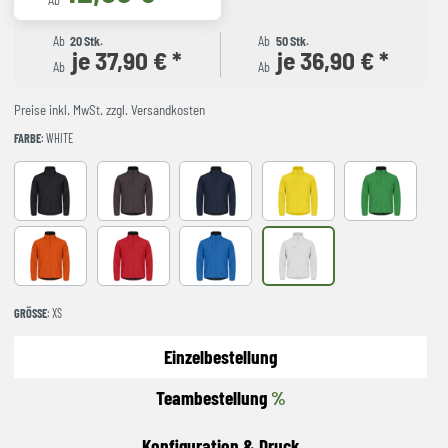
Ab
Ab
20 Stk.
Ab
50 Stk.
je 37,90 € *
je 36,90 € *
Ab
Ab
Preise inkl. MwSt. zzgl. Versandkosten
FARBE
: WHITE
BLACK
Dark Grey
Dark Navy
Lemon
Apple Green
Blood Orange
RED
Royal Blue
White
GRÖSSE
: XS
Einzelbestellung
Teambestellung
%
Konfiguration & Druck