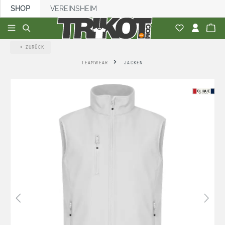
SHOP
VEREINSHEIM
alt springen
ZURÜCK
TEAMWEAR
JACKEN
Bildergalerie überspringen