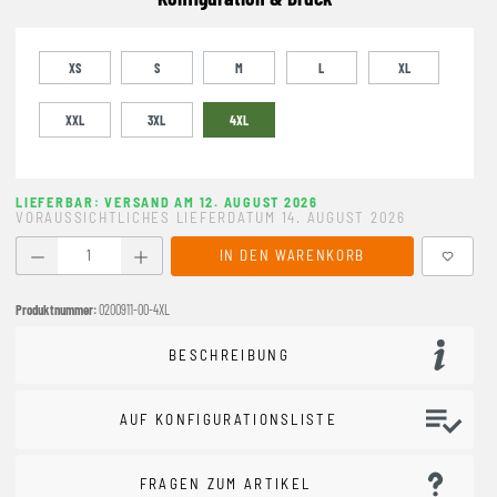
XS
S
M
L
XL
XXL
3XL
4XL
LIEFERBAR: VERSAND AM 12. AUGUST 2026
VORAUSSICHTLICHES LIEFERDATUM 14. AUGUST 2026
Produkt Anzahl: Gib den gewünschten Wert ein oder benutze
IN DEN WARENKORB
Produktnummer:
0200911-00-4XL
BESCHREIBUNG
AUF KONFIGURATIONSLISTE
FRAGEN ZUM ARTIKEL