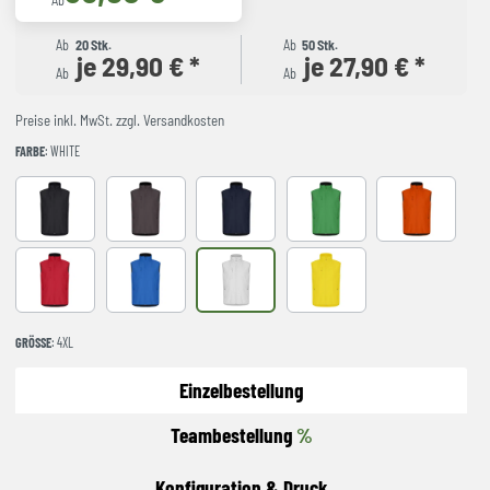
Ab
Ab
20 Stk.
Ab
50 Stk.
je 29,90 € *
je 27,90 € *
Ab
Ab
Preise inkl. MwSt. zzgl. Versandkosten
FARBE
: WHITE
BLACK
Dark Grey
Dark Navy
Apple Green
Blood Orange
RED
Royal Blue
White
YELLOW
GRÖSSE
: 4XL
Einzelbestellung
Teambestellung
%
Konfiguration & Druck