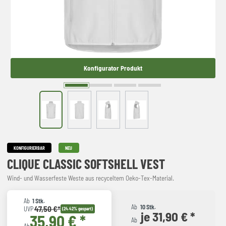
Konfigurator Produkt
KONFIGURIERBAR
NEU
CLIQUE CLASSIC SOFTSHELL VEST
Wind- und Wasserfeste Weste aus recyceltem Oeko-Tex-Material.
Ab
1 Stk.
Ab
10 Stk.
47,50 €*
UVP
(24.42% gespart)
je 31,90 € *
35,90 € *
Ab