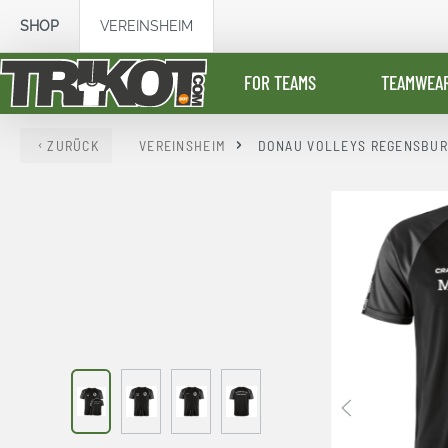
springen
Zur Hauptnavigation springen
SHOP
VEREINSHEIM
FOR TEAMS
TEAMWEA
ZURÜCK
VEREINSHEIM
DONAU VOLLEYS REGENSBU
Bildergalerie überspringen