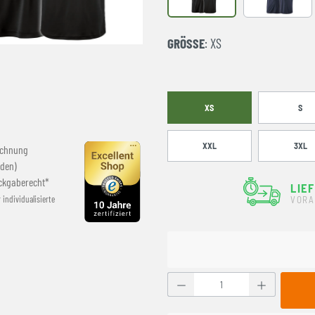
GRÖSSE
: XS
XS
S
XXL
3XL
echnung
den)
ckgaberecht*
LIE
r individualisierte
VORA
Produkt Anzahl: Gib den g