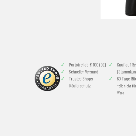
Portofrei ab € 100 (DE)
Kauf auf R
Schneller Versand
(Stammkun
Trusted Shops
60 Tage Rü
Käuferschutz
*gilt nicht fü
Ware