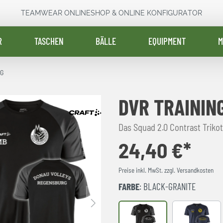
TEAMWEAR ONLINESHOP & ONLINE KONFIGURATOR
R
TASCHEN
BÄLLE
EQUIPMENT
M
RG
DVR TRAININ
Das Squad 2.0 Contrast Triko
24,40 €*
Preise inkl. MwSt. zzgl. Versandkosten
FARBE
: BLACK-GRANITE
Black-Granite
NAVY