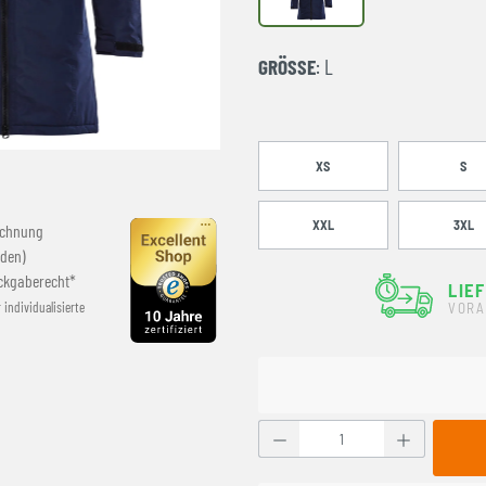
GRÖSSE
: L
XS
S
XXL
3XL
echnung
den)
ckgaberecht*
LIE
r individualisierte
VORA
Produkt Anzahl: Gib den g