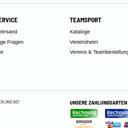
ERVICE
TEAMSPORT
Versand
Kataloge
ige Fragen
Vereinsheim
er
Vereins & Teambestellun
TEN
UND GGF.
UNSERE ZAHLUNGSARTEN