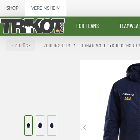
springen
Zur Hauptnavigation springen
SHOP
VEREINSHEIM
FOR TEAMS
TEAMWEA
ZURÜCK
VEREINSHEIM
DONAU VOLLEYS REGENSBU
Bildergalerie überspringen