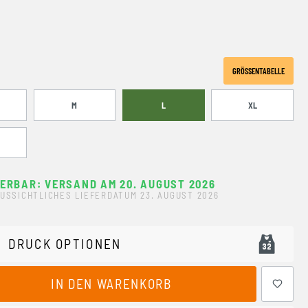
GRÖSSENTABELLE
M
L
XL
FERBAR: VERSAND AM 20. AUGUST 2026
USSICHTLICHES LIEFERDATUM 23. AUGUST 2026
DRUCK OPTIONEN
ewünschten Wert ein oder benutze die Schaltflächen um 
IN DEN WARENKORB