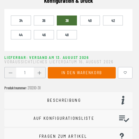
Konfiguration & Druck
34
36
38
40
42
44
46
48
LIEFERBAR: VERSAND AM 13. AUGUST 2026
VORAUSSICHTLICHES LIEFERDATUM 16. AUGUST 2026
Produkt Anzahl: Gib den gewünschten Wert ein oder benutze
IN DEN WARENKORB
Produktnummer:
210200-38
BESCHREIBUNG
AUF KONFIGURATIONSLISTE
FRAGEN ZUM ARTIKEL