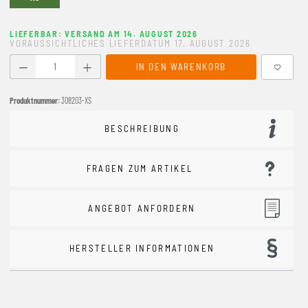
LIEFERBAR: VERSAND AM 14. AUGUST 2026
VORAUSSICHTLICHES LIEFERDATUM 17. AUGUST 2026
Produkt Anzahl: Gib den gewünschten Wert ein oder benutze
IN DEN WARENKORB
Produktnummer:
308203-XS
BESCHREIBUNG
FRAGEN ZUM ARTIKEL
ANGEBOT ANFORDERN
HERSTELLER INFORMATIONEN