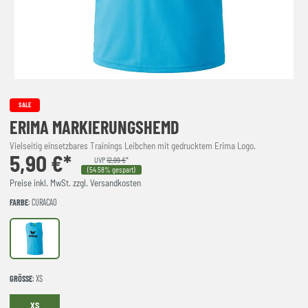
SALE
ERIMA MARKIERUNGSHEMD
Vielseitig einsetzbares Trainings Leibchen mit gedrucktem Erima Logo.
5,90 €*
UVP
12,99 €
*
(54.58% gespart)
Preise inkl. MwSt. zzgl. Versandkosten
FARBE
: CURACAO
curacao
GRÖSSE
: XS
XS