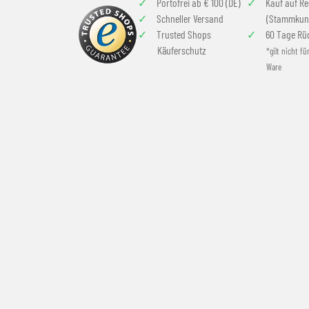
Portofrei ab € 100 (DE)
Kauf auf R
Schneller Versand
(Stammkun
Trusted Shops
60 Tage Rü
Käuferschutz
*gilt nicht fü
Ware