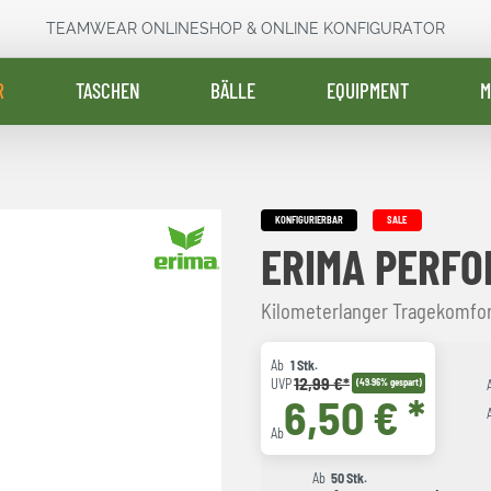
TEAMWEAR ONLINESHOP & ONLINE KONFIGURATOR
R
TASCHEN
BÄLLE
EQUIPMENT
M
KONFIGURIERBAR
SALE
ERIMA PERF
Kilometerlanger Tragekomfor
Ab
1 Stk.
12,99 €*
UVP
(49.96% gespart)
6,50 € *
Ab
Ab
50 Stk.