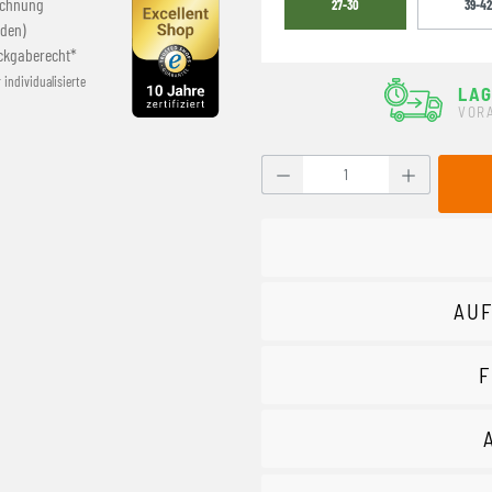
echnung
27-30
39-4
den)
ckgaberecht*
r individualisierte
LAG
VOR
Produkt Anzahl: Gib den g
AUF
F