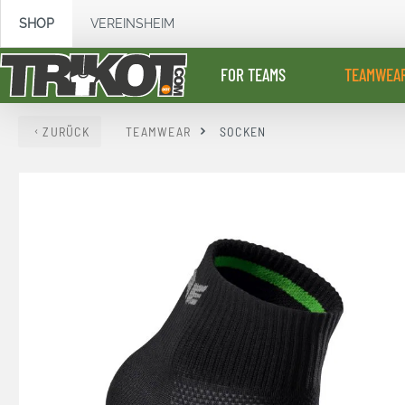
springen
Zur Hauptnavigation springen
SHOP
VEREINSHEIM
FOR TEAMS
TEAMWEA
ZURÜCK
TEAMWEAR
SOCKEN
Bildergalerie überspringen