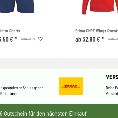
Intro Shorts
Erima CMPT Wings Sweats
3,50 € *
ab 32,90 € *
22,99 € *
54,99 € 
UVP
VER
en garantierten Schutz gegen
Deine B
-Erstattung.
Versand
 5€ Gutschein für den nächsten Einkauf