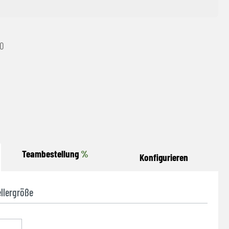
30
Teambestellung
%
Konfigurieren
llergröße