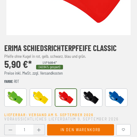
ERIMA SCHIEDSRICHTERPFEIFE CLASSIC
Pfeife ohne Kugel in rot, gelb, schwarz, blau und grün.
5,90 €*
UVP
9,99 €
*
(40.94% gespart)
Preise inkl. MwSt. zzgl. Versandkosten
FARBE
: ROT
dunkelgruen
gelb
rot
schwarz
royal
LIEFERBAR: VERSAND AM 5. SEPTEMBER 2026
VORAUSSICHTLICHES LIEFERDATUM 9. SEPTEMBER 2026
Produkt Anzahl: Gib den gewünschten Wert ein oder benutze
IN DEN WARENKORB