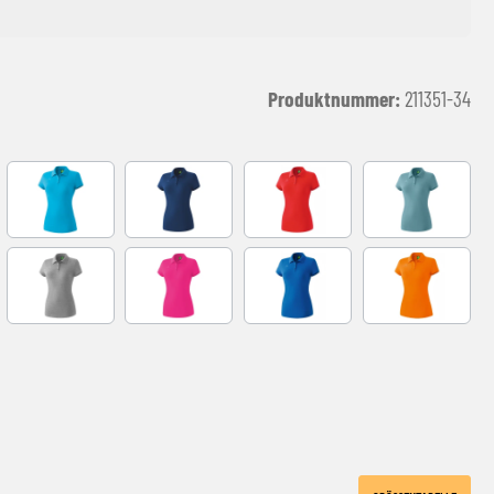
Produktnummer:
211351-34
curacao
new navy
rot
smoke blue
grau melange
pink
new royal
orange