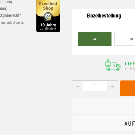
echnung
den)
Einzelbestellung
ckgaberecht*
r individualisierte
34
36
LIE
VORA
Produkt Anzahl: Gib den g
AUF