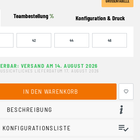
GRÖSSENTABELLE
Teambestellung
%
Konfiguration & Druck
42
44
46
FERBAR: VERSAND AM 14. AUGUST 2026
USSICHTLICHES LIEFERDATUM 17. AUGUST 2026
ewünschten Wert ein oder benutze die Schaltflächen um 
IN DEN WARENKORB
BESCHREIBUNG
 KONFIGURATIONSLISTE