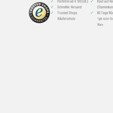
Portofrei ab € 100 (DE)
Kauf auf R
Schneller Versand
(Stammkun
Trusted Shops
60 Tage Rü
Käuferschutz
*gilt nicht fü
Ware