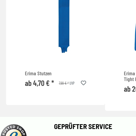
Erima Stutzen
Erima 
Tight 
ab 4,70 € *
7,99 € *
UVP
ab 2
GEPRÜFTER SERVICE