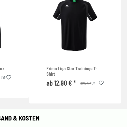
urz
Erima Liga Star Trainings T-
Shirt
*
UVP
ab 12,90 € *
21,99 € *
UVP
SAND & KOSTEN