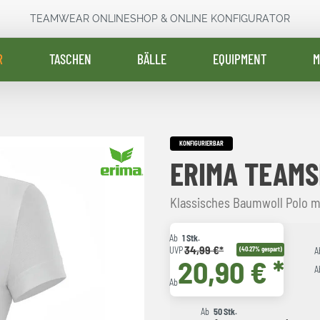
TEAMWEAR ONLINESHOP & ONLINE KONFIGURATOR
R
TASCHEN
BÄLLE
EQUIPMENT
M
KONFIGURIERBAR
ERIMA TEAMS
Klassisches Baumwoll Polo m
Ab
1 Stk.
34,99 €*
UVP
(40.27% gespart)
A
20,90 € *
A
Ab
Ab
50 Stk.