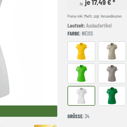
je 17,49 € *
Ab
Preise inkl. MwSt. zzgl. Versandkosten
Laufzeit:
Auslaufartikel
FARBE
: WEISS
GELB
beige
GREEN
Taupe
weiß
smaragd
GRÖSSE
: 34