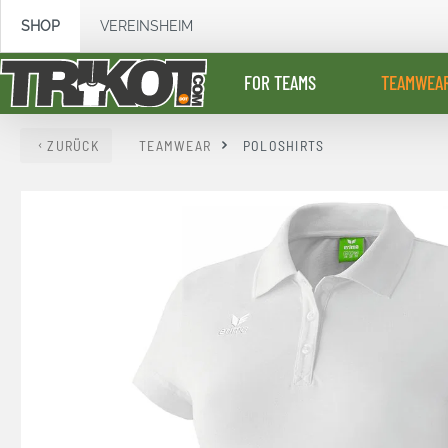
springen
Zur Hauptnavigation springen
SHOP
VEREINSHEIM
FOR TEAMS
TEAMWEA
ZURÜCK
TEAMWEAR
POLOSHIRTS
Bildergalerie überspringen