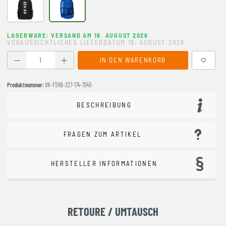
BLACK
TRUE BLUE
LAGERWARE: VERSAND AM 16. AUGUST 2026
VORAUSSICHTLICHES LIEFERDATUM 18. AUGUST 2026
Produkt Anzahl: Gib den gewünschten Wert ein oder benutze
IN DEN WARENKORB
Produktnummer:
VK-FSVB-227-174-7045
BESCHREIBUNG
FRAGEN ZUM ARTIKEL
HERSTELLER INFORMATIONEN
RETOURE / UMTAUSCH