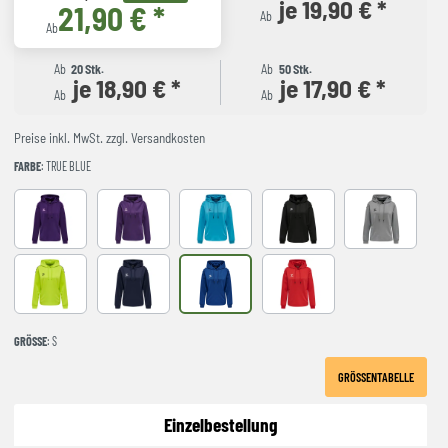
je 19,90 € *
21,90 € *
Ab
Ab
Ab
20 Stk.
Ab
50 Stk.
je 18,90 € *
je 17,90 € *
Ab
Ab
Preise inkl. MwSt. zzgl. Versandkosten
FARBE
: TRUE BLUE
ACAI
ACAI/WHITE
BLUE DANUBE
Black
Grey melange
LIME POPSICLE
marine
TRUE BLUE
TRUE RED
GRÖSSE
: S
GRÖSSENTABELLE
Einzelbestellung