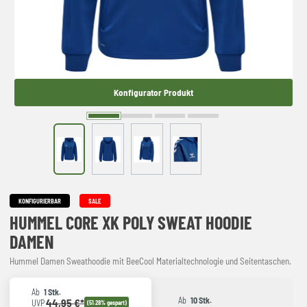
Konfigurator Produkt
KONFIGURIERBAR
SALE
HUMMEL CORE XK POLY SWEAT HOODIE
DAMEN
Hummel Damen Sweathoodie mit BeeCool Materialtechnologie und Seitentaschen.
Ab
1 Stk.
Ab
10 Stk.
44,95 €*
UVP
(51.28% gespart)