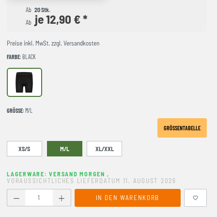
Ab
20 Stk.
je 12,90 € *
Ab
Preise inkl. MwSt. zzgl. Versandkosten
FARBE
: BLACK
Black
GRÖSSE
: M/L
GRÖSSENTABELLE
XS/S
M/L
XL/XXL
LAGERWARE: VERSAND MORGEN
,
VORAUSSICHTLICHES LIEFERDATUM 11. AUGUST 2026
Produkt Anzahl: Gib den gewünschten Wert ein oder benutze
IN DEN WARENKORB