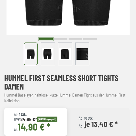
HUMMEL FIRST SEAMLESS SHORT TIGHTS
DAMEN
Hummel Baselayer, nahtlose, kurze Hummel Damen Tight aus der Hummel First
Kollektion.
Ab
1 Stk.
Ab
10 Stk.
24,95 €*
UVP
(40.28% gespart)
je 13,40 € *
14,90 € *
Ab
Ab