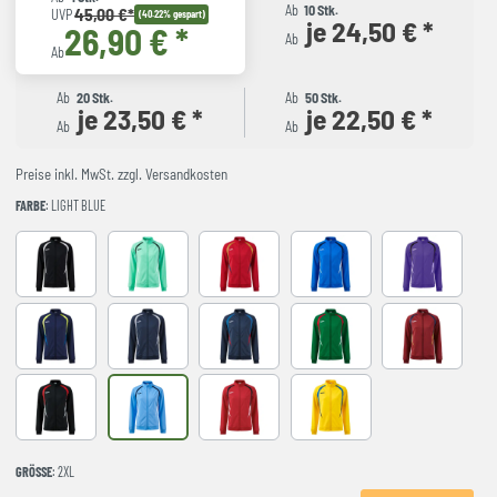
Ab
10 Stk.
45,00 €*
UVP
(40.22% gespart)
je 24,50 € *
26,90 € *
Ab
Ab
Ab
20 Stk.
Ab
50 Stk.
je 23,50 € *
je 22,50 € *
Ab
Ab
Preise inkl. MwSt. zzgl. Versandkosten
FARBE
: LIGHT BLUE
Black
LIGHT GREEN
RED-NAVY
ROYAL-NAVY
VIOLET
DARK NAVY AMARILLO FLUOR
NAVY-GREY
NAVY-ROYAL
VERDE-ROJO
WINE-NAVY
BLACK-RED
LIGHT BLUE
RED-BLACK
YELLOW-ROYAL
GRÖSSE
: 2XL