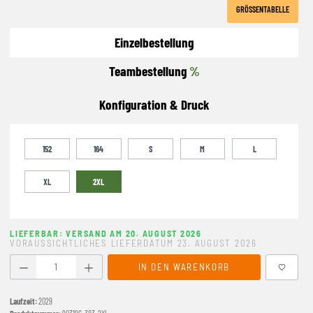
GRÖSSENTABELLE
Einzelbestellung
Teambestellung
%
Konfiguration & Druck
152
164
S
M
L
XL
2XL
LIEFERBAR: VERSAND AM 20. AUGUST 2026
VORAUSSICHTLICHES LIEFERDATUM 23. AUGUST 2026
Produkt Anzahl: Gib den gewünschten Wert ein oder benutze
IN DEN WARENKORB
Laufzeit:
2029