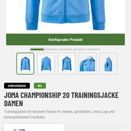
Konfigurator Produkt
KONFIGURIERBAR
NEU
JOMA CHAMPIONSHIP 20 TRAININGSJACKE
DAMEN
Trainingsjacke mit weichem Fleece im Inneren, gesticktem Joma Logo und
kontrastfarbenen Einsätzen.
Ab
1 Stk.