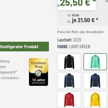
25,50 € *
A
Ab
Ab
50 Stk.
je 21,50 € *
Ab
Preise inkl. MwSt. zzgl. Versandkosten
Laufzeit:
2029
FARBE
: LIGHT GREEN
Konfigurator Produkt
echnung
Black
LIGHT GRE
den)
ckgaberecht*
r individualisierte
NAVY-GREY
NAVY-ROY
RED-BLACK
YELLOW-R