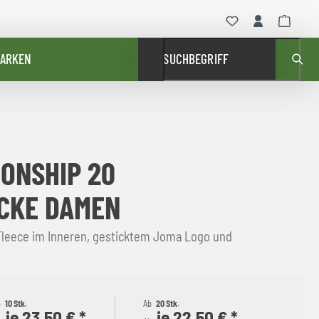
ARKEN
SUCHBEGRIFF
ONSHIP 20
CKE DAMEN
Fleece im Inneren, gesticktem Joma Logo und
b
10 Stk.
Ab
20 Stk.
je 23,50 € *
je 22,50 € *