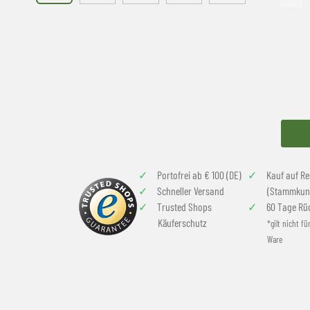
Portofrei ab € 100 (DE)
Kauf auf R
Schneller Versand
(Stammkun
Trusted Shops
60 Tage Rü
Käuferschutz
*gilt nicht fü
Ware