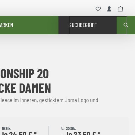
ARKEN
SUCHBEGRIFF
ONSHIP 20
CKE DAMEN
Fleece im Inneren, gesticktem Joma Logo und
b
10 Stk.
Ab
20 Stk.
je 24,50 € *
je 23,50 € *