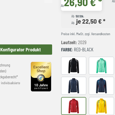
26,90 € *
A
Ab
Ab
50 Stk.
je 22,50 € *
Ab
Preise inkl. MwSt. zzgl. Versandkosten
Laufzeit:
2029
FARBE
: RED-BLACK
Konfigurator Produkt
echnung
Black
LIGHT GRE
den)
ckgaberecht*
r individualisierte
NAVY-GREY
NAVY-ROY
RED-BLACK
YELLOW-R