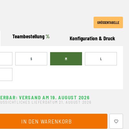
GRÖSSENTABELLE
Teambestellung
%
Konfiguration & Druck
S
M
L
FERBAR: VERSAND AM 19. AUGUST 2026
USSICHTLICHES LIEFERDATUM 21. AUGUST 2026
ewünschten Wert ein oder benutze die Schaltflächen um 
IN DEN WARENKORB