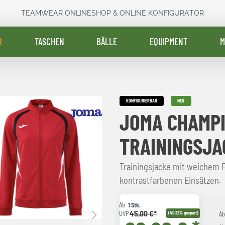
TEAMWEAR ONLINESHOP & ONLINE KONFIGURATOR
R
TASCHEN
BÄLLE
EQUIPMENT
M
KONFIGURIERBAR
NEU
JOMA CHAMPI
TRAININGSJA
Trainingsjacke mit weichem 
kontrastfarbenen Einsätzen.
Ab
1 Stk.
45,00 €*
UVP
(40.22% gespart)
A