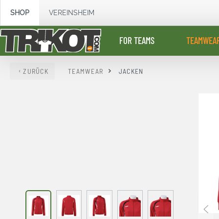
springen
Zur Hauptnavigation springen
SHOP
VEREINSHEIM
FOR TEAMS
TEAMWEA
ZURÜCK
TEAMWEAR
JACKEN
Bildergalerie überspringen