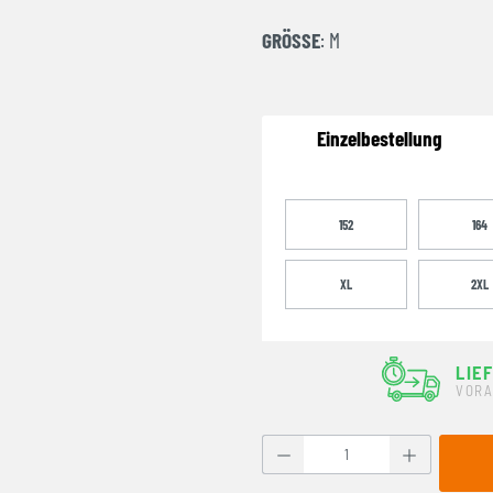
GRÖSSE
: M
Einzelbestellung
152
164
XL
2XL
LIE
VORA
Produkt Anzahl: Gib den g