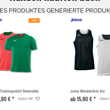
SES PRODUKTES GENERIERTE PRODU
SALE
rainingsshirt Reversible
Joma Wendetrikot Aro
,90 € *
ab 15,90 € *
24,00 € *
27,00 € *
UVP