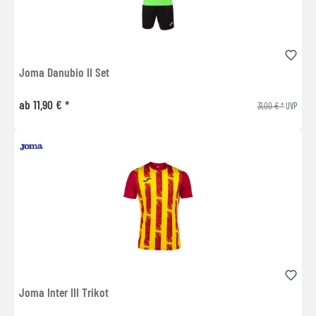
Joma Danubio II Set
ab 11,90 € *
31,00 € *
UVP
Joma Inter III Trikot