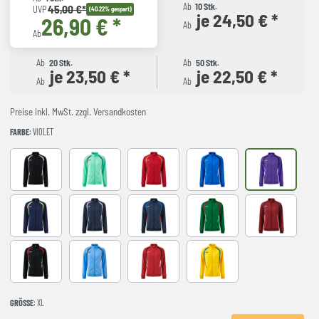
Ab
10 Stk.
45,00 €*
UVP
(40.22% gespart)
je 24,50 € *
26,90 € *
Ab
Ab
Ab
20 Stk.
Ab
50 Stk.
je 23,50 € *
je 22,50 € *
Ab
Ab
Preise inkl. MwSt. zzgl. Versandkosten
FARBE
: VIOLET
BLACK
LIGHT GREEN
RED-NAVY
ROYAL-NAVY
VIOLET
DARK NAVY AMARILLO FLUOR
NAVY-GREY
NAVY-ROYAL
VERDE-ROJO
WINE-NAVY
BLACK-RED
LIGHT BLUE
RED-BLACK
YELLOW-ROYAL
GRÖSSE
: XL