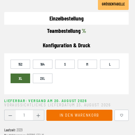
GRÖSSENTABELLE
Einzelbestellung
Teambestellung
%
Konfiguration & Druck
152
164
S
M
L
XL
2XL
LIEFERBAR: VERSAND AM 20. AUGUST 2026
VORAUSSICHTLICHES LIEFERDATUM 23. AUGUST 2026
Produkt Anzahl: Gib den gewünschten Wert ein oder benutze
IN DEN WARENKORB
Laufzeit:
2029