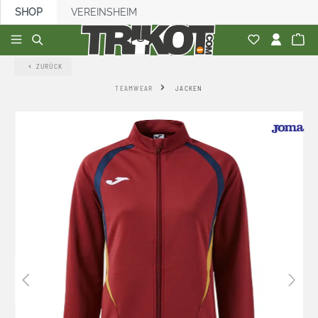
SHOP
VEREINSHEIM
alt springen
ZURÜCK
TEAMWEAR
JACKEN
Bildergalerie überspringen