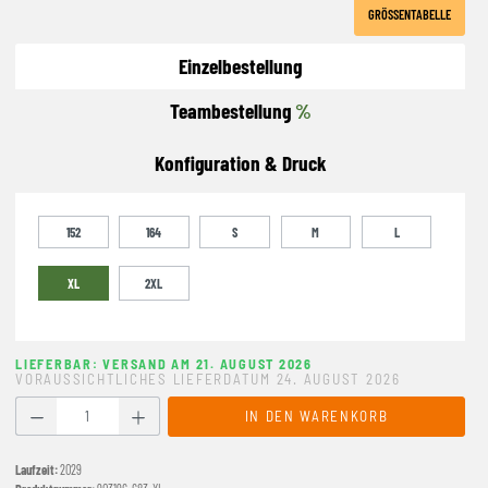
GRÖSSENTABELLE
Einzelbestellung
Teambestellung
%
Konfiguration & Druck
152
164
S
M
L
XL
2XL
LIEFERBAR: VERSAND AM 21. AUGUST 2026
VORAUSSICHTLICHES LIEFERDATUM 24. AUGUST 2026
Produkt Anzahl: Gib den gewünschten Wert ein oder benutze
IN DEN WARENKORB
Laufzeit:
2029