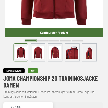
Konfigurator Produkt
KONFIGURIERBAR
NEU
JOMA CHAMPIONSHIP 20 TRAININGSJACKE
DAMEN
Trainingsjacke mit weichem Fleece im Inneren, gesticktem Joma Logo und
kontrastfarbenen Einsätzen.
Ab
1 Stk.