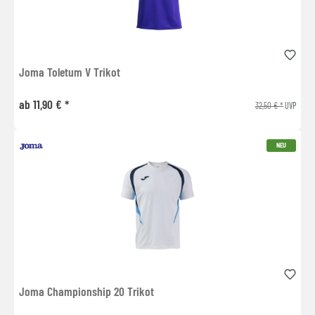
Joma Toletum V Trikot
ab 11,90 € *
32,50 € *
UVP
NEU
Joma Championship 20 Trikot