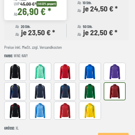
Ab
10 Stk.
45,00 €*
UVP
(40.22% gespart)
je 24,50 € *
26,90 € *
Ab
Ab
Ab
20 Stk.
Ab
50 Stk.
je 23,50 € *
je 22,50 € *
Ab
Ab
Preise inkl. MwSt. zzgl. Versandkosten
FARBE
: WINE-NAVY
Black
LIGHT GREEN
RED-NAVY
ROYAL-NAVY
VIOLET
DARK NAVY AMARILLO FLUOR
NAVY-GREY
NAVY-ROYAL
VERDE-ROJO
WINE-NAVY
BLACK-RED
LIGHT BLUE
RED-BLACK
YELLOW-ROYAL
GRÖSSE
: XL