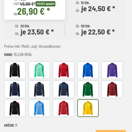
Ab
10 Stk.
45,00 €*
UVP
(40.22% gespart)
je 24,50 € *
26,90 € *
Ab
Ab
Ab
20 Stk.
Ab
50 Stk.
je 23,50 € *
je 22,50 € *
Ab
Ab
Preise inkl. MwSt. zzgl. Versandkosten
FARBE
: YELLOW-ROYAL
Black
LIGHT GREEN
RED-NAVY
ROYAL-NAVY
VIOLET
DARK NAVY AMARILLO FLUOR
NAVY-GREY
NAVY-ROYAL
VERDE-ROJO
WINE-NAVY
BLACK-RED
LIGHT BLUE
RED-BLACK
YELLOW-ROYAL
GRÖSSE
: M