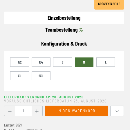
GRÖSSENTABELLE
Einzelbestellung
Teambestellung
%
Konfiguration & Druck
152
164
S
M
L
XL
2XL
LIEFERBAR: VERSAND AM 20. AUGUST 2026
VORAUSSICHTLICHES LIEFERDATUM 23. AUGUST 2026
Produkt Anzahl: Gib den gewünschten Wert ein oder benutze
IN DEN WARENKORB
Laufzeit:
2029