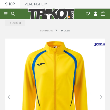
SHOP
VEREINSHEIM
alt springen
ZURÜCK
TEAMWEAR
JACKEN
Bildergalerie überspringen