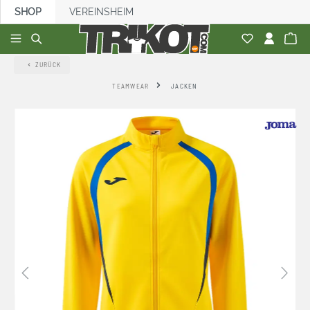
SHOP
VEREINSHEIM
alt springen
ZURÜCK
TEAMWEAR
JACKEN
Bildergalerie überspringen