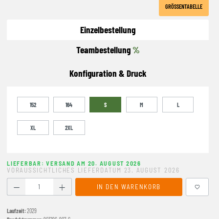
GRÖSSENTABELLE
Einzelbestellung
Teambestellung
%
Konfiguration & Druck
152
164
S
M
L
XL
2XL
LIEFERBAR: VERSAND AM 20. AUGUST 2026
VORAUSSICHTLICHES LIEFERDATUM 23. AUGUST 2026
Produkt Anzahl: Gib den gewünschten Wert ein oder benutze
IN DEN WARENKORB
Laufzeit:
2029