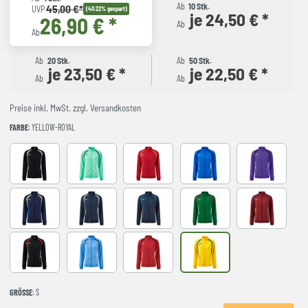
Ab
10 Stk.
45,00 €*
UVP
(40.22% gespart)
je 24,50 € *
26,90 € *
Ab
Ab
Ab
20 Stk.
Ab
50 Stk.
je 23,50 € *
je 22,50 € *
Ab
Ab
Preise inkl. MwSt. zzgl. Versandkosten
FARBE
: YELLOW-ROYAL
Black
LIGHT GREEN
RED-NAVY
ROYAL-NAVY
VIOLET
DARK NAVY AMARILLO FLUOR
NAVY-GREY
NAVY-ROYAL
VERDE-ROJO
WINE-NAVY
BLACK-RED
LIGHT BLUE
RED-BLACK
YELLOW-ROYAL
GRÖSSE
: S