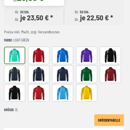
Ab
Ab
20 Stk.
Ab
50 Stk.
je 23,50 € *
je 22,50 € *
Ab
Ab
Preise inkl. MwSt. zzgl. Versandkosten
FARBE
: LIGHT GREEN
LIGHT GREEN
RED-NAVY
ROYAL-NAVY
VIOLET
BLACK-GREY
DARK NAVY AMARILLO FLUOR
NAVY-GREY
NAVY-ROYAL
VERDE-ROJO
WINE-NAVY
BLACK-RED
RED-BLACK
SKY BLUE-NAVY
YELLOW-ROYAL
GRÖSSE
: XL
GRÖSSENTABELLE