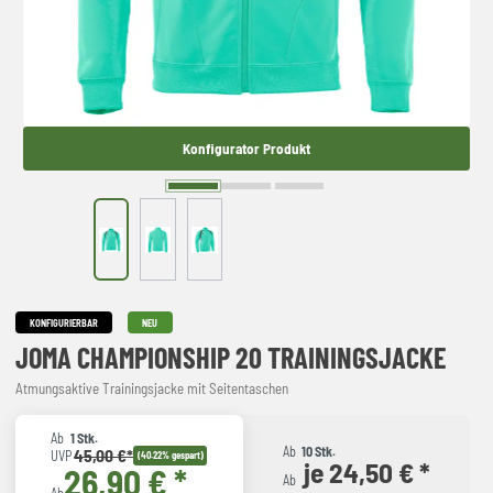
Konfigurator Produkt
KONFIGURIERBAR
NEU
JOMA CHAMPIONSHIP 20 TRAININGSJACKE
Atmungsaktive Trainingsjacke mit Seitentaschen
Ab
1 Stk.
Ab
10 Stk.
45,00 €*
UVP
(40.22% gespart)
je 24,50 € *
26,90 € *
Ab