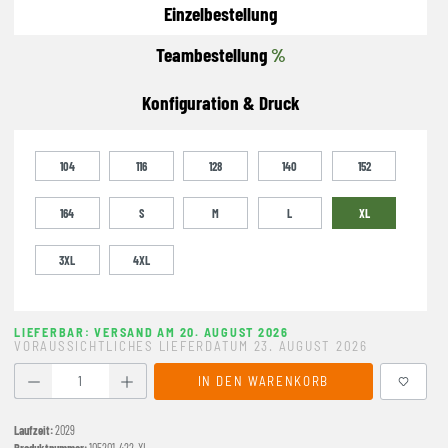
Einzelbestellung
Teambestellung
%
Konfiguration & Druck
104
116
128
140
152
164
S
M
L
XL
3XL
4XL
LIEFERBAR: VERSAND AM 20. AUGUST 2026
VORAUSSICHTLICHES LIEFERDATUM 23. AUGUST 2026
Produkt Anzahl: Gib den gewünschten Wert ein oder benutze
IN DEN WARENKORB
Laufzeit:
2029
Produktnummer:
105201-422-XL