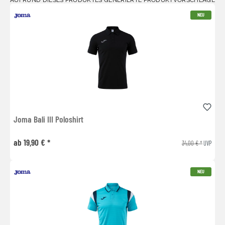
NEU
Joma Bali III Poloshirt
ab 19,90 € *
34,00 € *
UVP
NEU