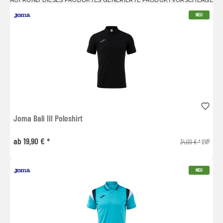
NEU
Joma Bali III Poloshirt
ab 19,90 € *
34,00 € *
UVP
NEU