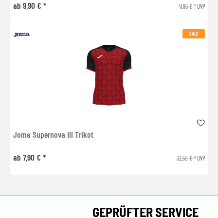
ab 9,90 € *
41,96 € *
UVP
SALE
Joma Supernova III Trikot
ab 7,90 € *
32,50 € *
UVP
GEPRÜFTER SERVICE