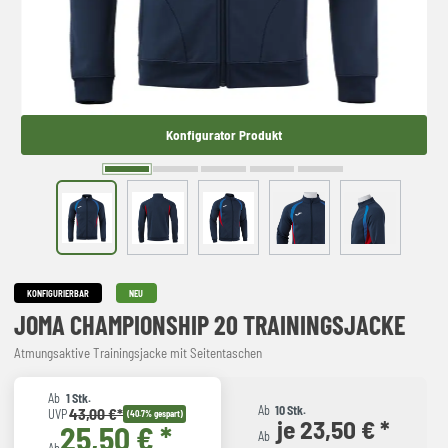
Konfigurator Produkt
KONFIGURIERBAR
NEU
JOMA CHAMPIONSHIP 20 TRAININGSJACKE
Atmungsaktive Trainingsjacke mit Seitentaschen
Ab
1 Stk.
Ab
10 Stk.
43,00 €*
UVP
(40.7% gespart)
je 23,50 € *
25,50 € *
Ab