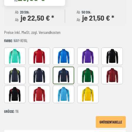
Ab
Ab
20 Stk.
Ab
50 Stk.
je 22,50 € *
je 21,50 € *
Ab
Ab
Preise inkl. MwSt. zzgl. Versandkosten
FARBE
: NAVY-ROYAL
LIGHT GREEN
RED-NAVY
ROYAL-NAVY
VIOLET
BLACK-GREY
DARK NAVY AMARILLO FLUOR
NAVY-GREY
NAVY-ROYAL
VERDE-ROJO
WINE-NAVY
BLACK-RED
RED-BLACK
SKY BLUE-NAVY
YELLOW-ROYAL
GRÖSSE
: 116
GRÖSSENTABELLE