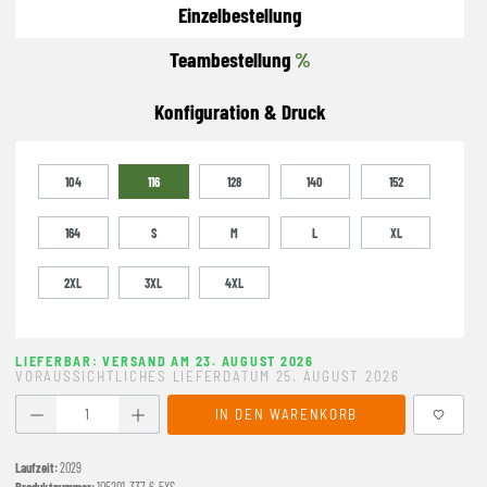
Einzelbestellung
Teambestellung
%
Konfiguration & Druck
104
116
128
140
152
164
S
M
L
XL
2XL
3XL
4XL
LIEFERBAR: VERSAND AM 23. AUGUST 2026
VORAUSSICHTLICHES LIEFERDATUM 25. AUGUST 2026
Produkt Anzahl: Gib den gewünschten Wert ein oder benutze
IN DEN WARENKORB
Laufzeit:
2029
Produktnummer:
105201-337-6-5XS