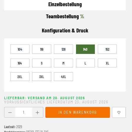
Einzelbestellung
Teambestellung
%
Konfiguration & Druck
104
116
128
140
152
164
S
M
L
XL
2XL
3XL
4XL
LIEFERBAR: VERSAND AM 20. AUGUST 2026
VORAUSSICHTLICHES LIEFERDATUM 23. AUGUST 2026
Produkt Anzahl: Gib den gewünschten Wert ein oder benutze
IN DEN WARENKORB
Laufzeit:
2029
Produktnummer:
105201-337-10-3XS