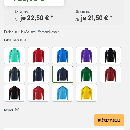
Ab
Ab
20 Stk.
Ab
50 Stk.
je 22,50 € *
je 21,50 € *
Ab
Ab
Preise inkl. MwSt. zzgl. Versandkosten
FARBE
: NAVY-ROYAL
LIGHT GREEN
RED-NAVY
ROYAL-NAVY
VIOLET
BLACK-GREY
DARK NAVY AMARILLO FLUOR
NAVY-GREY
NAVY-ROYAL
VERDE-ROJO
WINE-NAVY
BLACK-RED
RED-BLACK
SKY BLUE-NAVY
YELLOW-ROYAL
GRÖSSE
: 140
GRÖSSENTABELLE