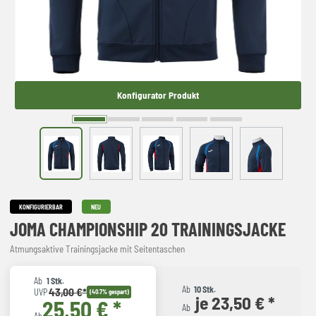
Konfigurator Produkt
KONFIGURIERBAR
NEU
JOMA CHAMPIONSHIP 20 TRAININGSJACKE
Atmungsaktive Trainingsjacke mit Seitentaschen
Ab
1 Stk.
Ab
10 Stk.
43,00 €*
UVP
(40.7% gespart)
je 23,50 € *
25,50 € *
Ab