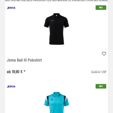
NEU
Joma Bali III Poloshirt
ab 19,90 € *
34,00 € *
UVP
NEU