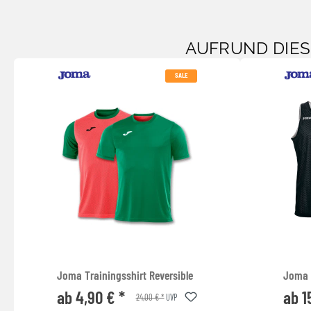
AUFRUND DIE
SALE
Joma Trainingsshirt Reversible
Joma 
ab 4,90 € *
ab 1
24,00 € *
UVP