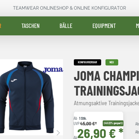
TEAMWEAR ONLINESHOP & ONLINE KONFIGURATOR
R
TASCHEN
BÄLLE
EQUIPMENT
M
KONFIGURIERBAR
NEU
JOMA CHAMPI
TRAININGSJA
Atmungsaktive Trainingsjack
Ab
1 Stk.
45,00 €*
UVP
(40.22% gespart)
A
26,90 € *
A
Ab