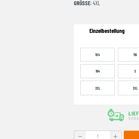
GRÖSSE
: 4XL
Einzelbestellung
104
116
164
S
2XL
3XL
LIE
VORA
Produkt Anzahl: Gib den g