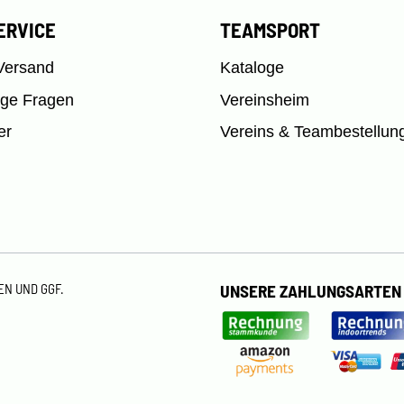
ERVICE
TEAMSPORT
Versand
Kataloge
ige Fragen
Vereinsheim
er
Vereins & Teambestellun
TEN
UND GGF.
UNSERE ZAHLUNGSARTEN