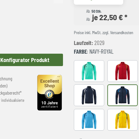
Ab
50 Stk.
je 22,50 € *
Ab
Preise inkl. MwSt. zzgl. Versandkosten
Laufzeit:
2029
FARBE
: NAVY-ROYAL
Konfigurator Produkt
LIGHT GREEN
RED-NAVY
echnung
den)
ckgaberecht*
NAVY-GREY
NAVY-ROY
r individualisierte
SKY BLUE-NAVY
YELLOW-R