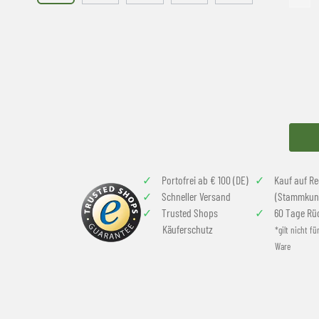
Portofrei ab € 100 (DE)
Kauf auf R
Schneller Versand
(Stammkun
Trusted Shops
60 Tage Rü
Käuferschutz
*gilt nicht fü
Ware