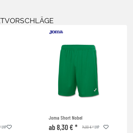
KTVORSCHLÄGE
Joma Short Nobel
ab 8,30 € *
*
14,00 € *
UVP
UVP