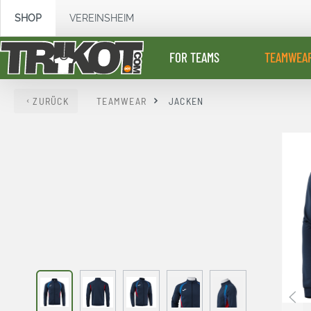
springen
Zur Hauptnavigation springen
SHOP
VEREINSHEIM
FOR TEAMS
TEAMWEA
ZURÜCK
TEAMWEAR
JACKEN
Bildergalerie überspringen