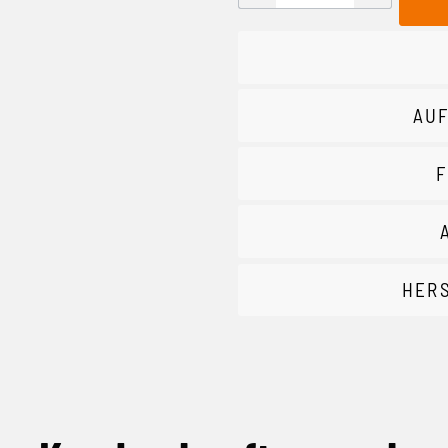
AUF
F
HER