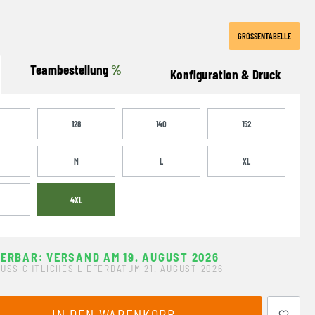
GRÖSSENTABELLE
Teambestellung
%
Konfiguration & Druck
128
140
152
M
L
XL
4XL
FERBAR: VERSAND AM 19. AUGUST 2026
USSICHTLICHES LIEFERDATUM 21. AUGUST 2026
ewünschten Wert ein oder benutze die Schaltflächen um 
IN DEN WARENKORB