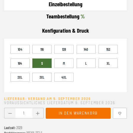
Einzelbestellung
Teambestellung
%
Konfiguration & Druck
104
116
128
140
152
164
S
M
L
XL
2XL
3XL
4XL
LIEFERBAR: VERSAND AM 5. SEPTEMBER 2026
VORAUSSICHTLICHES LIEFERDATUM 9. SEPTEMBER 2026
Produkt Anzahl: Gib den gewünschten Wert ein oder benutze
IN DEN WARENKORB
Laufzeit:
2029
Produktnummer:
105201-337-S