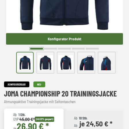
Konfigurator Produkt
KONFIGURIERBAR
NEU
JOMA CHAMPIONSHIP 20 TRAININGSJACKE
Atmungsaktive Trainingsjacke mit Seitentaschen
Ab
1 Stk.
Ab
10 Stk.
45,00 €*
UVP
(40.22% gespart)
je 24,50 € *
26,90 € *
Ab