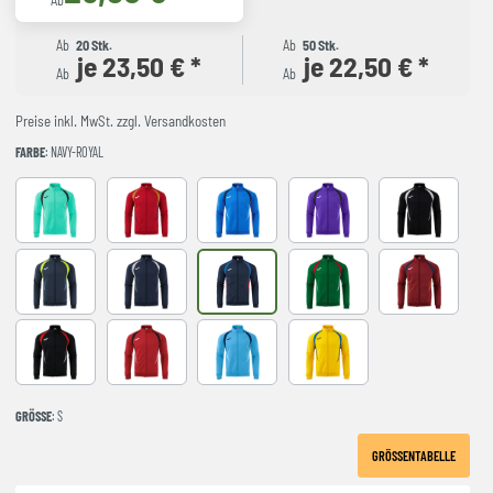
Ab
Ab
20 Stk.
Ab
50 Stk.
je 23,50 € *
je 22,50 € *
Ab
Ab
Preise inkl. MwSt. zzgl. Versandkosten
FARBE
: NAVY-ROYAL
LIGHT GREEN
RED-NAVY
ROYAL-NAVY
VIOLET
BLACK-GREY
DARK NAVY AMARILLO FLUOR
NAVY-GREY
NAVY-ROYAL
VERDE-ROJO
WINE-NAVY
BLACK-RED
RED-BLACK
SKY BLUE-NAVY
YELLOW-ROYAL
GRÖSSE
: S
GRÖSSENTABELLE