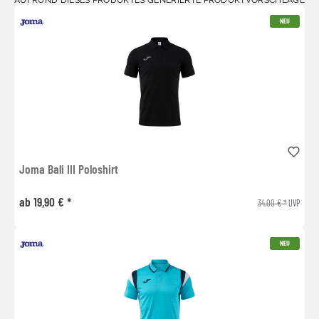
NEU
Joma Bali III Poloshirt
ab 19,90 € *
34,00 € *
UVP
NEU