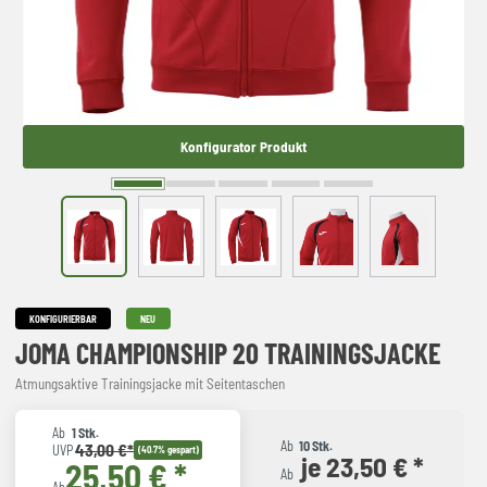
Konfigurator Produkt
KONFIGURIERBAR
NEU
JOMA CHAMPIONSHIP 20 TRAININGSJACKE
Atmungsaktive Trainingsjacke mit Seitentaschen
Ab
1 Stk.
Ab
10 Stk.
43,00 €*
UVP
(40.7% gespart)
je 23,50 € *
25,50 € *
Ab