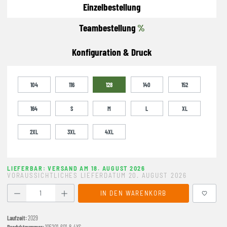
Einzelbestellung
Teambestellung
%
Konfiguration & Druck
104
116
128
140
152
164
S
M
L
XL
2XL
3XL
4XL
LIEFERBAR: VERSAND AM 18. AUGUST 2026
VORAUSSICHTLICHES LIEFERDATUM 20. AUGUST 2026
Produkt Anzahl: Gib den gewünschten Wert ein oder benutze
IN DEN WARENKORB
Laufzeit:
2029
Produktnummer:
105201-601-8-4XS