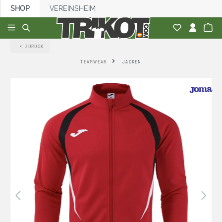
SHOP
VEREINSHEIM
alt springen
ZURÜCK
TEAMWEAR
JACKEN
Bildergalerie überspringen