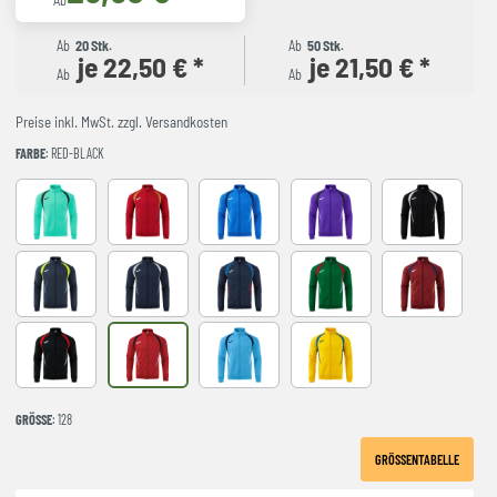
Ab
Ab
20 Stk.
Ab
50 Stk.
je 22,50 € *
je 21,50 € *
Ab
Ab
Preise inkl. MwSt. zzgl. Versandkosten
FARBE
: RED-BLACK
LIGHT GREEN
RED-NAVY
ROYAL-NAVY
VIOLET
BLACK-GREY
DARK NAVY AMARILLO FLUOR
NAVY-GREY
NAVY-ROYAL
VERDE-ROJO
WINE-NAVY
BLACK-RED
RED-BLACK
SKY BLUE-NAVY
YELLOW-ROYAL
GRÖSSE
: 128
GRÖSSENTABELLE