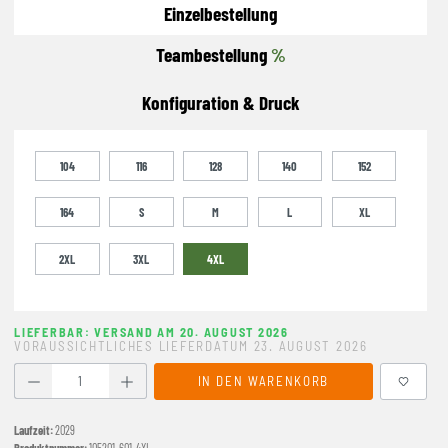
Einzelbestellung
Teambestellung
%
Konfiguration & Druck
104
116
128
140
152
164
S
M
L
XL
2XL
3XL
4XL
LIEFERBAR: VERSAND AM 20. AUGUST 2026
VORAUSSICHTLICHES LIEFERDATUM 23. AUGUST 2026
Produkt Anzahl: Gib den gewünschten Wert ein oder benutze
IN DEN WARENKORB
Laufzeit:
2029
Produktnummer:
105201-601-4XL