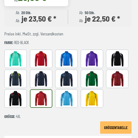
Ab
Ab
20 Stk.
Ab
50 Stk.
je 23,50 € *
je 22,50 € *
Ab
Ab
Preise inkl. MwSt. zzgl. Versandkosten
FARBE
: RED-BLACK
LIGHT GREEN
RED-NAVY
ROYAL-NAVY
VIOLET
BLACK-GREY
DARK NAVY AMARILLO FLUOR
NAVY-GREY
NAVY-ROYAL
VERDE-ROJO
WINE-NAVY
BLACK-RED
RED-BLACK
SKY BLUE-NAVY
YELLOW-ROYAL
GRÖSSE
: 4XL
GRÖSSENTABELLE