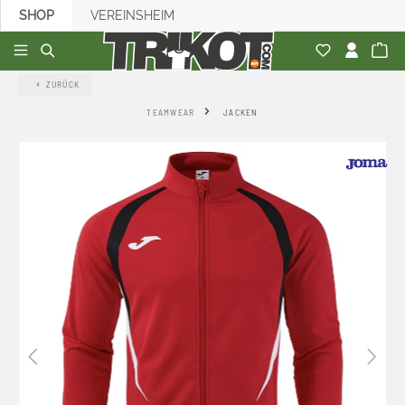
SHOP
VEREINSHEIM
alt springen
ZURÜCK
TEAMWEAR
JACKEN
Bildergalerie überspringen