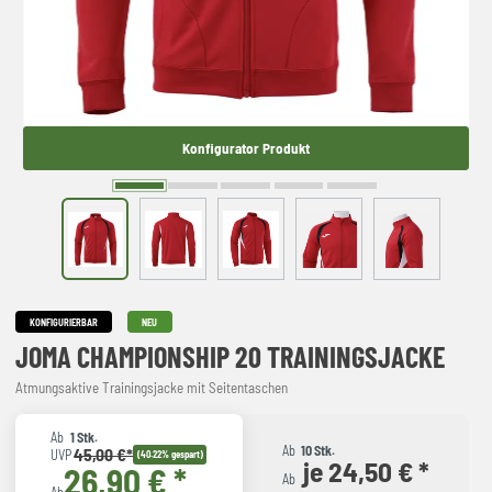
Konfigurator Produkt
KONFIGURIERBAR
NEU
JOMA CHAMPIONSHIP 20 TRAININGSJACKE
Atmungsaktive Trainingsjacke mit Seitentaschen
Ab
1 Stk.
Ab
10 Stk.
45,00 €*
UVP
(40.22% gespart)
je 24,50 € *
26,90 € *
Ab