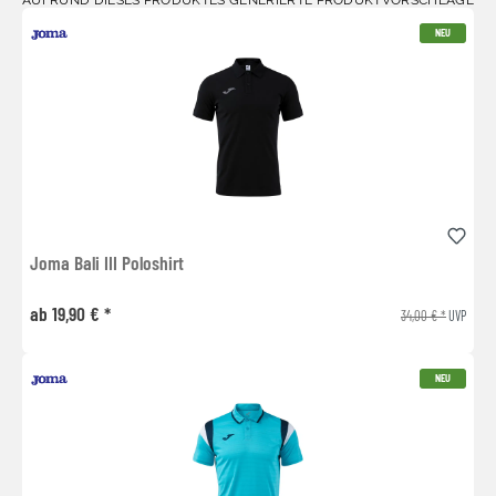
NEU
Joma Bali III Poloshirt
ab 19,90 € *
34,00 € *
UVP
NEU