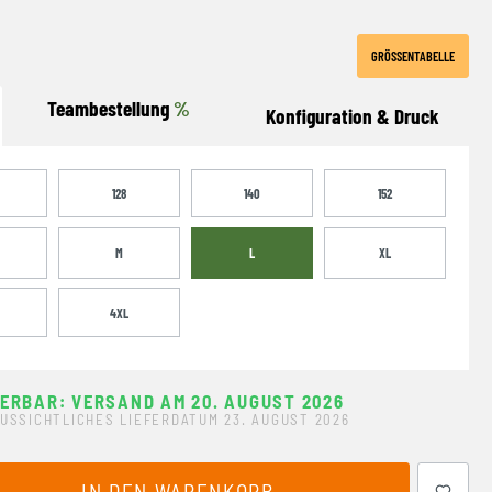
GRÖSSENTABELLE
Teambestellung
%
Konfiguration & Druck
128
140
152
M
L
XL
4XL
FERBAR: VERSAND AM 20. AUGUST 2026
USSICHTLICHES LIEFERDATUM 23. AUGUST 2026
ewünschten Wert ein oder benutze die Schaltflächen um 
IN DEN WARENKORB