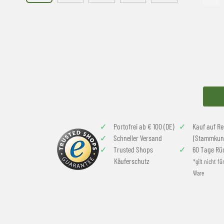
Portofrei ab € 100 (DE)
Kauf auf R
Schneller Versand
(Stammkun
Trusted Shops
60 Tage Rü
Käuferschutz
*gilt nicht fü
Ware