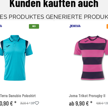
Kunden kauften auch
SES PRODUKTES GENERIERTE PRODU
NEU
Terra Danubio Poloshirt
Joma Trikot Prorugby II
0,90 € *
ab 9,90 € *
35,00 € *
41,96 € *
UVP
UV