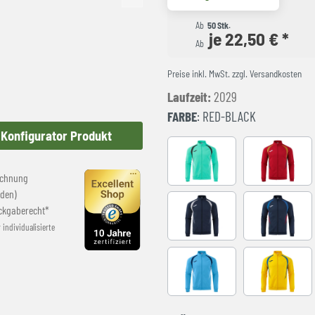
Ab
50 Stk.
je 22,50 € *
Ab
Preise inkl. MwSt. zzgl. Versandkosten
Laufzeit:
2029
FARBE
: RED-BLACK
Konfigurator Produkt
LIGHT GREEN
RED-NAVY
echnung
den)
ckgaberecht*
NAVY-GREY
NAVY-ROY
r individualisierte
SKY BLUE-NAVY
YELLOW-R