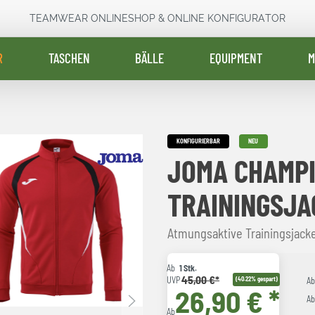
TEAMWEAR ONLINESHOP & ONLINE KONFIGURATOR
R
TASCHEN
BÄLLE
EQUIPMENT
M
KONFIGURIERBAR
NEU
JOMA CHAMPI
TRAININGSJA
Atmungsaktive Trainingsjack
Ab
1 Stk.
45,00 €*
UVP
(40.22% gespart)
A
26,90 € *
A
Ab