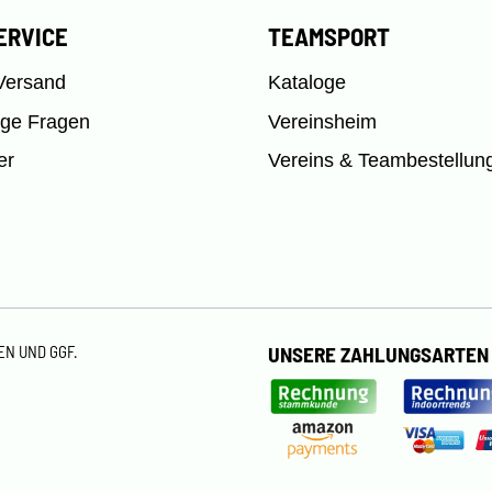
ERVICE
TEAMSPORT
Versand
Kataloge
ige Fragen
Vereinsheim
er
Vereins & Teambestellun
TEN
UND GGF.
UNSERE ZAHLUNGSARTEN