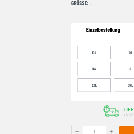
GRÖSSE
: L
Einzelbestellung
104
116
164
S
2XL
3XL
LIE
VORA
Produkt Anzahl: Gib den g