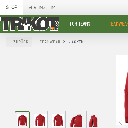
springen
Zur Hauptnavigation springen
SHOP
VEREINSHEIM
FOR TEAMS
TEAMWEA
ZURÜCK
TEAMWEAR
JACKEN
Bildergalerie überspringen