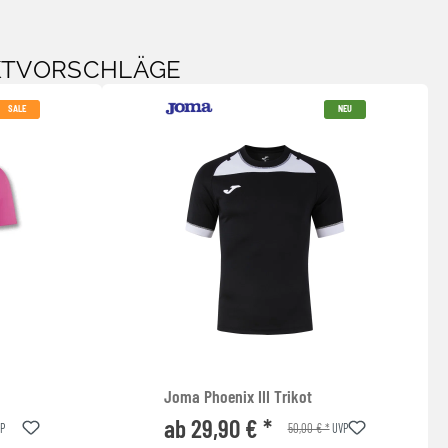
KTVORSCHLÄGE
SALE
NEU
Joma Phoenix III Trikot
ab 29,90 € *
50,00 € *
P
UVP