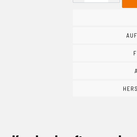
AUF
F
HER