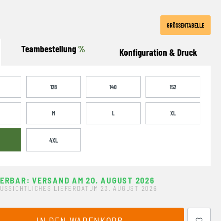
GRÖSSENTABELLE
Teambestellung
%
Konfiguration & Druck
128
140
152
M
L
XL
4XL
FERBAR: VERSAND AM 20. AUGUST 2026
USSICHTLICHES LIEFERDATUM 23. AUGUST 2026
ewünschten Wert ein oder benutze die Schaltflächen um 
IN DEN WARENKORB