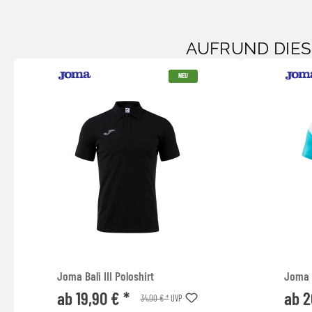
AUFRUND DIE
NEU
Joma Bali III Poloshirt
Joma 
ab 19,90 € *
ab 2
34,00 € *
UVP