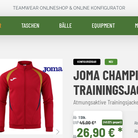
TEAMWEAR ONLINESHOP & ONLINE KONFIGURATOR
R
TASCHEN
BÄLLE
EQUIPMENT
M
KONFIGURIERBAR
NEU
JOMA CHAMPI
TRAININGSJA
Atmungsaktive Trainingsjack
Ab
1 Stk.
45,00 €*
UVP
(40.22% gespart)
A
26,90 € *
A
Ab