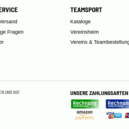
ERVICE
TEAMSPORT
Versand
Kataloge
ige Fragen
Vereinsheim
er
Vereins & Teambestellun
TEN
UND GGF.
UNSERE ZAHLUNGSARTEN