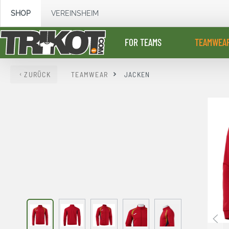
springen
Zur Hauptnavigation springen
SHOP
VEREINSHEIM
FOR TEAMS
TEAMWEA
ZURÜCK
TEAMWEAR
JACKEN
Bildergalerie überspringen