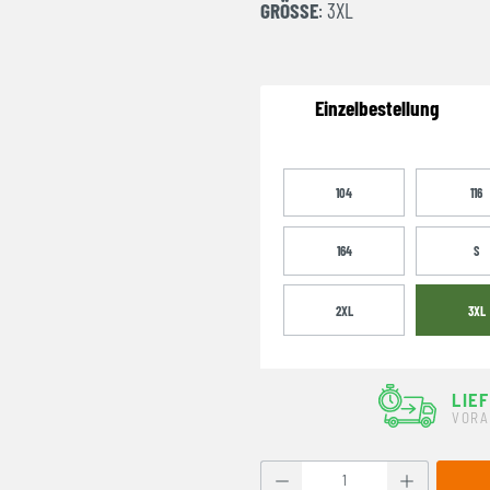
GRÖSSE
: 3XL
Einzelbestellung
104
116
164
S
2XL
3XL
LIE
VORA
Produkt Anzahl: Gib den g