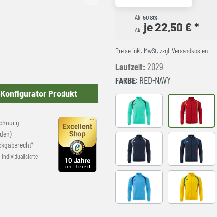
Ab
50 Stk.
je 22,50 € *
Ab
Preise inkl. MwSt. zzgl. Versandkosten
Laufzeit:
2029
FARBE
: RED-NAVY
Konfigurator Produkt
LIGHT GREEN
RED-NAVY
echnung
den)
ckgaberecht*
NAVY-GREY
NAVY-ROY
r individualisierte
SKY BLUE-NAVY
YELLOW-R