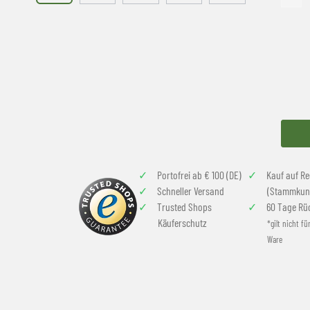
Portofrei ab € 100 (DE)
Kauf auf R
Schneller Versand
(Stammkun
Trusted Shops
60 Tage Rü
Käuferschutz
*gilt nicht fü
Ware