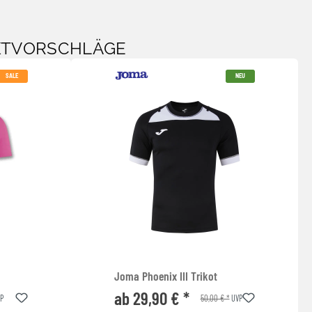
KTVORSCHLÄGE
SALE
NEU
Joma Phoenix III Trikot
ab 29,90 € *
50,00 € *
P
UVP