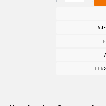
AUF
F
HER