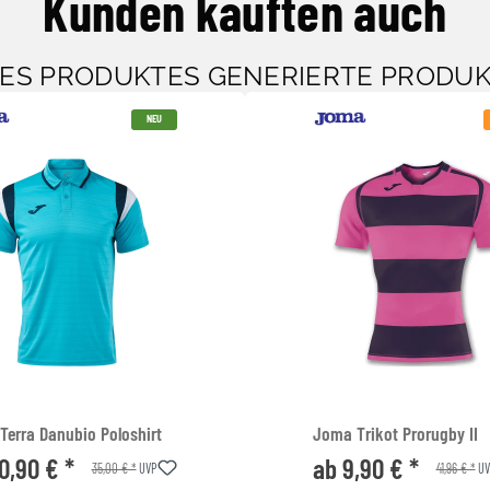
Kunden kauften auch
SES PRODUKTES GENERIERTE PRODU
NEU
Terra Danubio Poloshirt
Joma Trikot Prorugby II
0,90 € *
ab 9,90 € *
35,00 € *
41,96 € *
UVP
UV