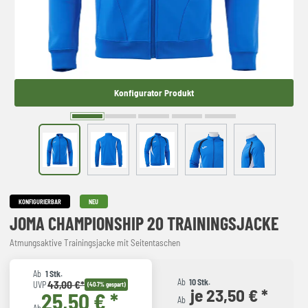
Konfigurator Produkt
KONFIGURIERBAR
NEU
JOMA CHAMPIONSHIP 20 TRAININGSJACKE
Atmungsaktive Trainingsjacke mit Seitentaschen
Ab
1 Stk.
Ab
10 Stk.
43,00 €*
UVP
(40.7% gespart)
je 23,50 € *
25,50 € *
Ab