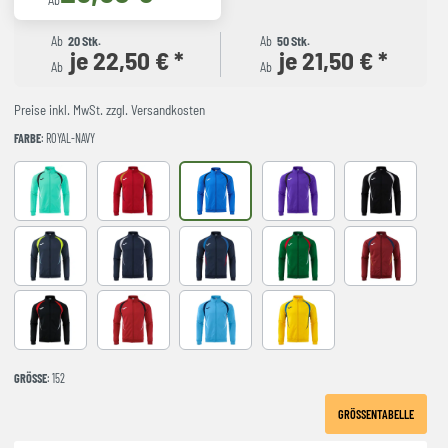
Ab
Ab
20 Stk.
Ab
50 Stk.
je 22,50 € *
je 21,50 € *
Ab
Ab
Preise inkl. MwSt. zzgl. Versandkosten
FARBE
: ROYAL-NAVY
LIGHT GREEN
RED-NAVY
ROYAL-NAVY
VIOLET
BLACK-GREY
DARK NAVY AMARILLO FLUOR
NAVY-GREY
NAVY-ROYAL
VERDE-ROJO
WINE-NAVY
BLACK-RED
RED-BLACK
SKY BLUE-NAVY
YELLOW-ROYAL
GRÖSSE
: 152
GRÖSSENTABELLE