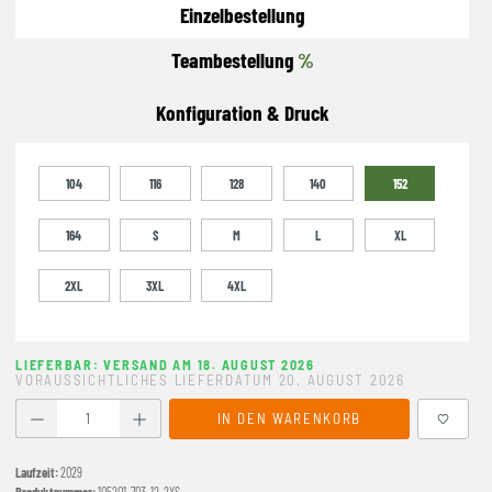
Einzelbestellung
Teambestellung
%
Konfiguration & Druck
104
116
128
140
152
164
S
M
L
XL
2XL
3XL
4XL
LIEFERBAR: VERSAND AM 18. AUGUST 2026
VORAUSSICHTLICHES LIEFERDATUM 20. AUGUST 2026
Produkt Anzahl: Gib den gewünschten Wert ein oder benutze
IN DEN WARENKORB
Laufzeit:
2029
Produktnummer:
105201-703-12-2XS