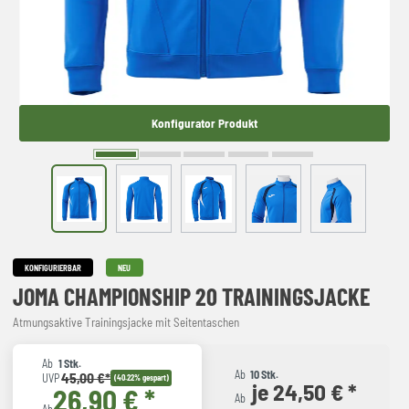
Konfigurator Produkt
KONFIGURIERBAR
NEU
JOMA CHAMPIONSHIP 20 TRAININGSJACKE
Atmungsaktive Trainingsjacke mit Seitentaschen
Ab
1 Stk.
Ab
10 Stk.
45,00 €*
UVP
(40.22% gespart)
je 24,50 € *
26,90 € *
Ab