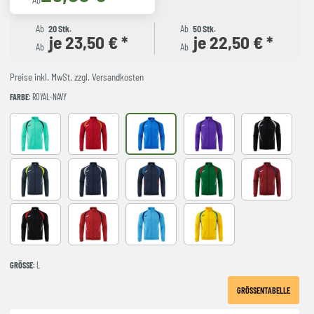
Ab
Ab
20 Stk.
Ab
50 Stk.
je 23,50 € *
je 22,50 € *
Ab
Ab
Preise inkl. MwSt. zzgl. Versandkosten
FARBE
: ROYAL-NAVY
LIGHT GREEN
RED-NAVY
ROYAL-NAVY
VIOLET
BLACK-GREY
DARK NAVY AMARILLO FLUOR
NAVY-GREY
NAVY-ROYAL
VERDE-ROJO
WINE-NAVY
BLACK-RED
RED-BLACK
SKY BLUE-NAVY
YELLOW-ROYAL
GRÖSSE
: L
GRÖSSENTABELLE