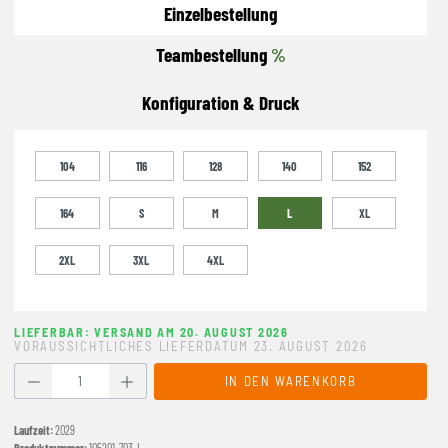
Einzelbestellung
Teambestellung
%
Konfiguration & Druck
104
116
128
140
152
164
S
M
L
XL
2XL
3XL
4XL
LIEFERBAR: VERSAND AM 20. AUGUST 2026
VORAUSSICHTLICHES LIEFERDATUM 23. AUGUST 2026
Produkt Anzahl: Gib den gewünschten Wert ein oder benutze
IN DEN WARENKORB
Laufzeit:
2029
Produktnummer:
105201-703-L