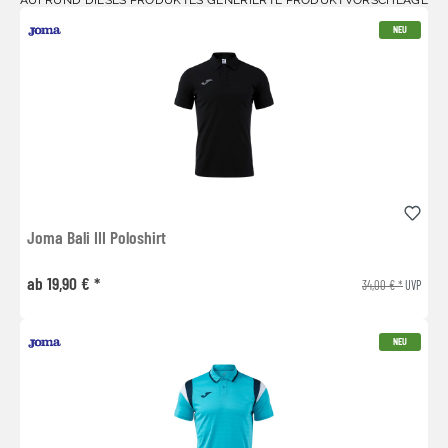
NEU
Joma Bali III Poloshirt
ab 19,90 € *
34,00 € *
UVP
NEU