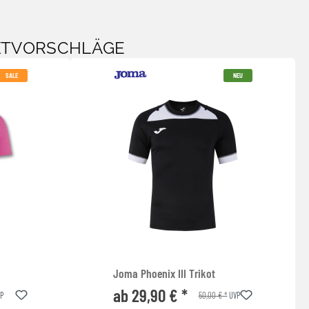
KTVORSCHLÄGE
SALE
NEU
Joma Phoenix III Trikot
ab 29,90 € *
50,00 € *
P
UVP