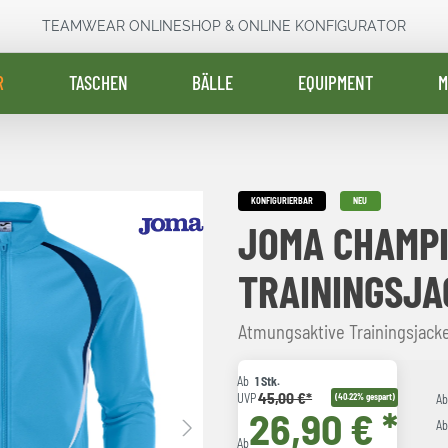
TEAMWEAR ONLINESHOP & ONLINE KONFIGURATOR
R
TASCHEN
BÄLLE
EQUIPMENT
M
KONFIGURIERBAR
NEU
JOMA CHAMPI
TRAININGSJA
Atmungsaktive Trainingsjack
Ab
1 Stk.
45,00 €*
UVP
(40.22% gespart)
A
26,90 € *
A
Ab