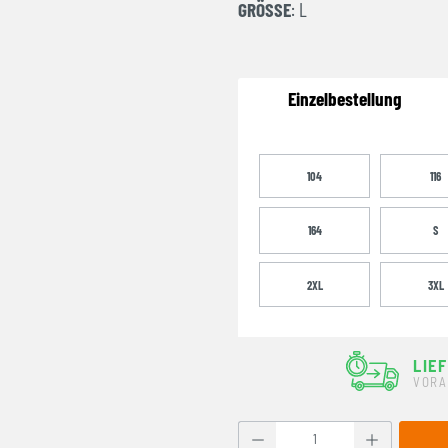
GRÖSSE
: L
Einzelbestellung
104
116
164
S
2XL
3XL
LIE
VORA
Produkt Anzahl: Gib den g