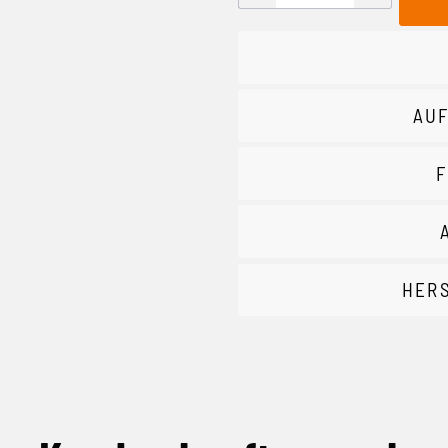
AUF
F
HER