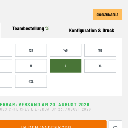
GRÖSSENTABELLE
Teambestellung
%
Konfiguration & Druck
128
140
152
M
L
XL
4XL
FERBAR: VERSAND AM 20. AUGUST 2026
USSICHTLICHES LIEFERDATUM 23. AUGUST 2026
ewünschten Wert ein oder benutze die Schaltflächen um 
IN DEN WARENKORB