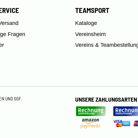
ERVICE
TEAMSPORT
Versand
Kataloge
ige Fragen
Vereinsheim
er
Vereins & Teambestellun
TEN
UND GGF.
UNSERE ZAHLUNGSARTEN