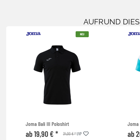
AUFRUND DIE
NEU
Joma Bali III Poloshirt
Joma 
ab 19,90 € *
ab 2
34,00 € *
UVP