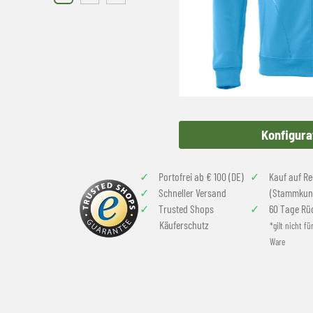
Konfigura
Portofrei ab € 100 (DE)
Kauf auf R
Schneller Versand
(Stammkun
Trusted Shops
60 Tage Rü
Käuferschutz
*gilt nicht fü
Ware