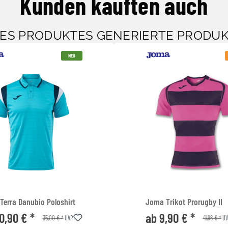
Kunden kauften auch
SES PRODUKTES GENERIERTE PRODU
NEU
Terra Danubio Poloshirt
Joma Trikot Prorugby II
0,90 € *
ab 9,90 € *
35,00 € *
41,96 € *
UVP
UV