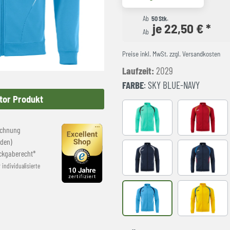
Ab
50 Stk.
je 22,50 € *
Ab
Preise inkl. MwSt. zzgl. Versandkosten
Laufzeit:
2029
FARBE
: SKY BLUE-NAVY
tor Produkt
LIGHT GREEN
RED-NAVY
echnung
den)
ckgaberecht*
NAVY-GREY
NAVY-ROY
r individualisierte
SKY BLUE-NAVY
YELLOW-R