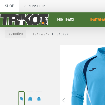
springen
Zur Hauptnavigation springen
SHOP
VEREINSHEIM
FOR TEAMS
TEAMWEA
ZURÜCK
TEAMWEAR
JACKEN
Bildergalerie überspringen