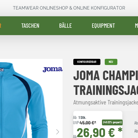
TEAMWEAR ONLINESHOP & ONLINE KONFIGURATOR
R
TASCHEN
BÄLLE
EQUIPMENT
M
KONFIGURIERBAR
NEU
JOMA CHAMPI
TRAININGSJA
Atmungsaktive Trainingsjack
Ab
1 Stk.
45,00 €*
UVP
(40.22% gespart)
A
26,90 € *
A
Ab