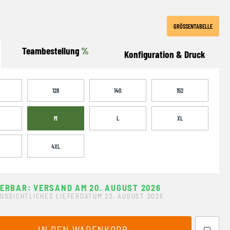
GRÖSSENTABELLE
Teambestellung
%
Konfiguration & Druck
128
140
152
M
L
XL
4XL
FERBAR: VERSAND AM 20. AUGUST 2026
USSICHTLICHES LIEFERDATUM 23. AUGUST 2026
ewünschten Wert ein oder benutze die Schaltflächen um 
IN DEN WARENKORB