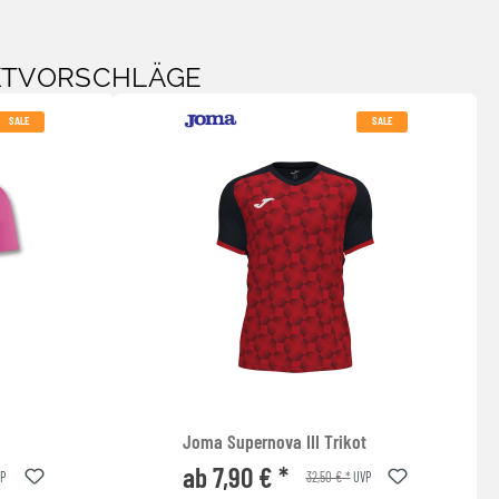
KTVORSCHLÄGE
SALE
SALE
Joma Supernova III Trikot
ab 7,90 € *
32,50 € *
P
UVP