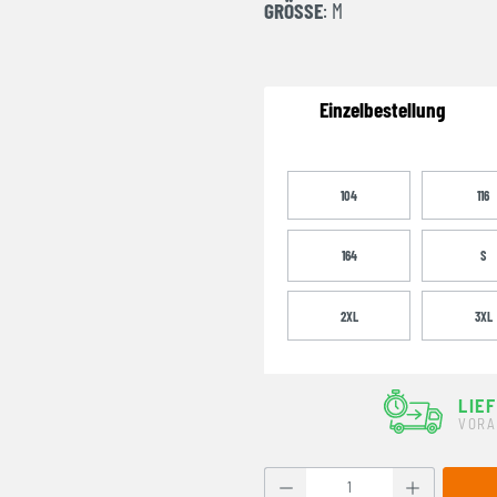
GRÖSSE
: M
Einzelbestellung
104
116
164
S
2XL
3XL
LIE
VORA
Produkt Anzahl: Gib den g