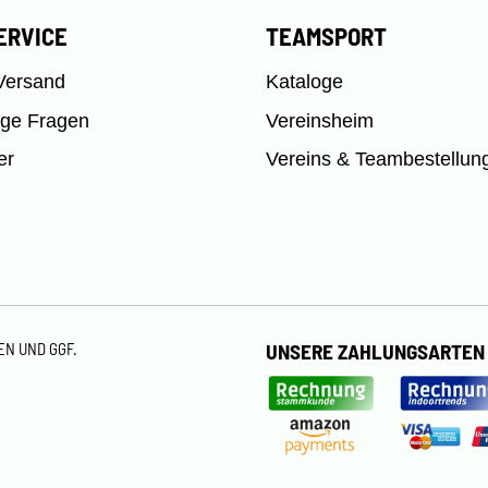
ERVICE
TEAMSPORT
Versand
Kataloge
ige Fragen
Vereinsheim
er
Vereins & Teambestellun
TEN
UND GGF.
UNSERE ZAHLUNGSARTEN