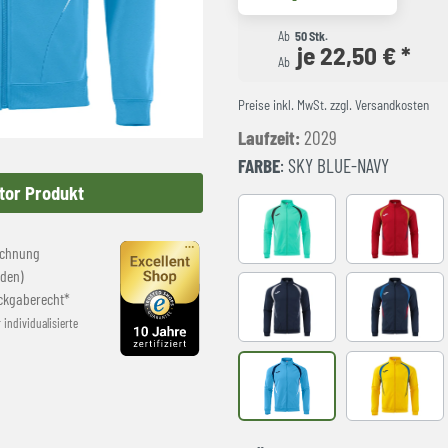
Ab
50 Stk.
je 22,50 € *
Ab
Preise inkl. MwSt. zzgl. Versandkosten
Laufzeit:
2029
FARBE
: SKY BLUE-NAVY
tor Produkt
LIGHT GREEN
RED-NAVY
echnung
den)
ckgaberecht*
NAVY-GREY
NAVY-ROY
r individualisierte
SKY BLUE-NAVY
YELLOW-R