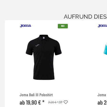
AUFRUND DIE
NEU
Joma Bali III Poloshirt
Joma 
ab 19,90 € *
ab 2
34,00 € *
UVP