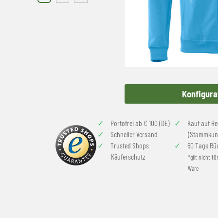
Konfigura
Portofrei ab € 100 (DE)
Kauf auf R
Schneller Versand
(Stammkun
Trusted Shops
60 Tage Rü
Käuferschutz
*gilt nicht fü
Ware