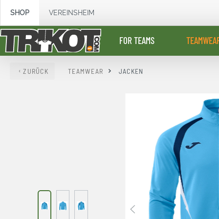
springen
Zur Hauptnavigation springen
SHOP
VEREINSHEIM
FOR TEAMS
TEAMWEA
ZURÜCK
TEAMWEAR
JACKEN
Bildergalerie überspringen