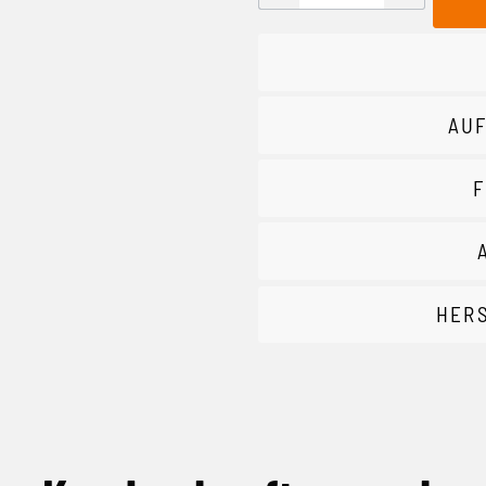
AUF
F
HER