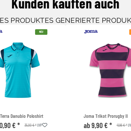
Kunden kauften auch
SES PRODUKTES GENERIERTE PRODU
NEU
Terra Danubio Poloshirt
Joma Trikot Prorugby II
0,90 € *
ab 9,90 € *
35,00 € *
41,96 € *
UVP
UV