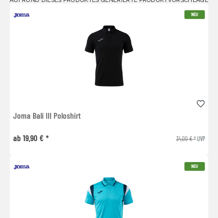
NEU
Joma Bali III Poloshirt
ab 19,90 € *
34,00 € *
UVP
NEU