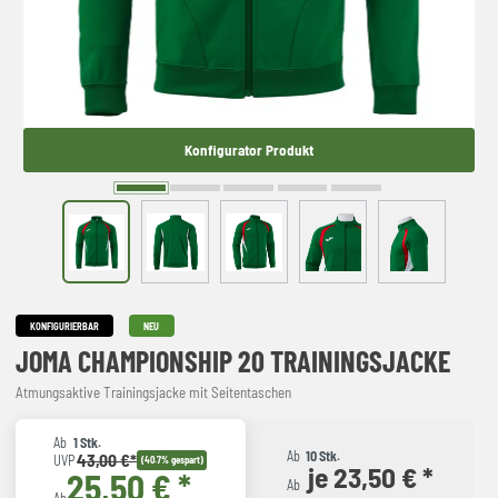
Konfigurator Produkt
KONFIGURIERBAR
NEU
JOMA CHAMPIONSHIP 20 TRAININGSJACKE
Atmungsaktive Trainingsjacke mit Seitentaschen
Ab
1 Stk.
Ab
10 Stk.
43,00 €*
UVP
(40.7% gespart)
je 23,50 € *
25,50 € *
Ab