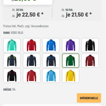
Ab
Ab
20 Stk.
Ab
50 Stk.
je 22,50 € *
je 21,50 € *
Ab
Ab
Preise inkl. MwSt. zzgl. Versandkosten
FARBE
: VERDE-ROJO
LIGHT GREEN
RED-NAVY
ROYAL-NAVY
VIOLET
BLACK-GREY
DARK NAVY AMARILLO FLUOR
NAVY-GREY
NAVY-ROYAL
VERDE-ROJO
WINE-NAVY
BLACK-RED
RED-BLACK
SKY BLUE-NAVY
YELLOW-ROYAL
GRÖSSE
: 104
GRÖSSENTABELLE