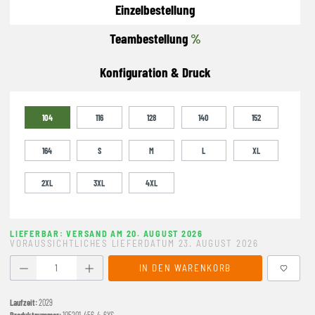
Einzelbestellung
Teambestellung
%
Konfiguration & Druck
104
116
128
140
152
164
S
M
L
XL
2XL
3XL
4XL
LIEFERBAR: VERSAND AM 20. AUGUST 2026
VORAUSSICHTLICHES LIEFERDATUM 23. AUGUST 2026
Produkt Anzahl: Gib den gewünschten Wert ein oder benutze
IN DEN WARENKORB
Laufzeit:
2029
Produktnummer:
105201-456-4-6XS