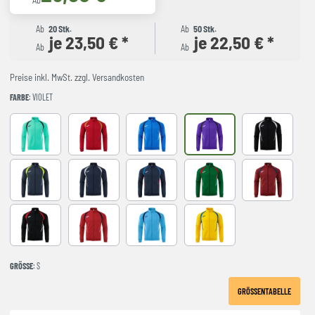
Ab
Ab
20 Stk.
Ab
50 Stk.
je 23,50 € *
je 22,50 € *
Ab
Ab
Preise inkl. MwSt. zzgl. Versandkosten
FARBE
: VIOLET
LIGHT GREEN
RED-NAVY
ROYAL-NAVY
VIOLET
BLACK-GREY
DARK NAVY AMARILLO FLUOR
NAVY-GREY
NAVY-ROYAL
VERDE-ROJO
WINE-NAVY
BLACK-RED
RED-BLACK
SKY BLUE-NAVY
YELLOW-ROYAL
GRÖSSE
: S
GRÖSSENTABELLE