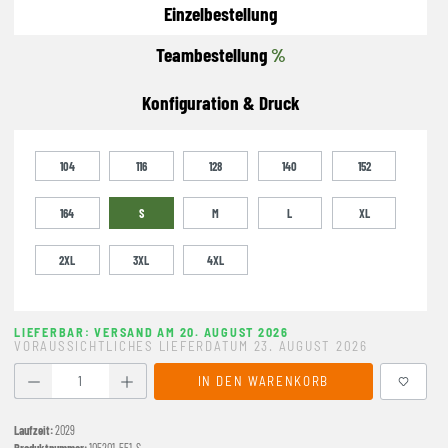
Einzelbestellung
Teambestellung
%
Konfiguration & Druck
104
116
128
140
152
164
S
M
L
XL
2XL
3XL
4XL
LIEFERBAR: VERSAND AM 20. AUGUST 2026
VORAUSSICHTLICHES LIEFERDATUM 23. AUGUST 2026
Produkt Anzahl: Gib den gewünschten Wert ein oder benutze
IN DEN WARENKORB
Laufzeit:
2029
Produktnummer:
105201-551-S