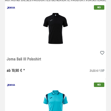
NEU
Joma Bali III Poloshirt
ab 19,90 € *
34,00 € *
UVP
NEU