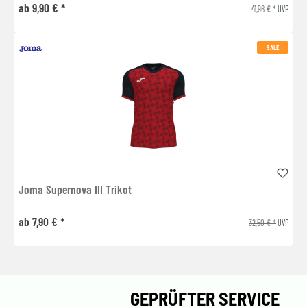
ab 9,90 € *
41,96 € *
UVP
SALE
Joma Supernova III Trikot
ab 7,90 € *
32,50 € *
UVP
GEPRÜFTER SERVICE