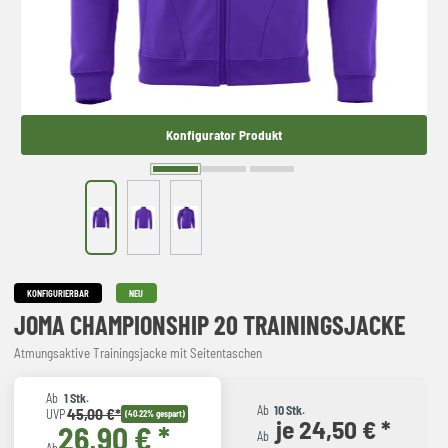
Konfigurator Produkt
KONFIGURIERBAR
NEU
JOMA CHAMPIONSHIP 20 TRAININGSJACKE
Atmungsaktive Trainingsjacke mit Seitentaschen
Ab
1 Stk.
Ab
10 Stk.
45,00 €*
UVP
(40.22% gespart)
je 24,50 € *
26,90 € *
Ab