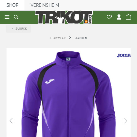
SHOP
VEREINSHEIM
alt springen
ZURÜCK
TEAMWEAR
JACKEN
Bildergalerie überspringen