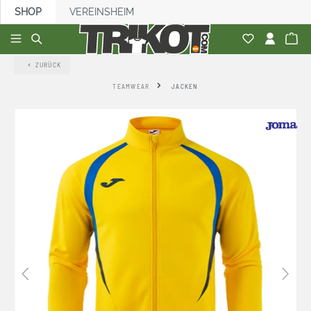
SHOP
VEREINSHEIM
alt springen
ZURÜCK
TEAMWEAR
JACKEN
Bildergalerie überspringen