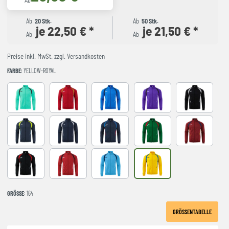
Ab
Ab
20 Stk.
Ab
50 Stk.
je 22,50 € *
je 21,50 € *
Ab
Ab
Preise inkl. MwSt. zzgl. Versandkosten
FARBE
: YELLOW-ROYAL
LIGHT GREEN
RED-NAVY
ROYAL-NAVY
VIOLET
BLACK-GREY
DARK NAVY AMARILLO FLUOR
NAVY-GREY
NAVY-ROYAL
VERDE-ROJO
WINE-NAVY
BLACK-RED
RED-BLACK
SKY BLUE-NAVY
YELLOW-ROYAL
GRÖSSE
: 164
GRÖSSENTABELLE