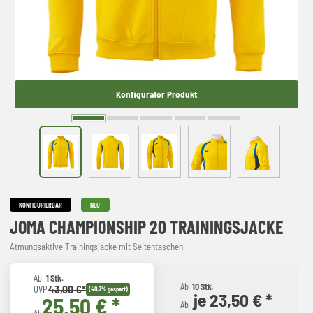
Konfigurator Produkt
KONFIGURIERBAR
NEU
JOMA CHAMPIONSHIP 20 TRAININGSJACKE
Atmungsaktive Trainingsjacke mit Seitentaschen
Ab
1 Stk.
Ab
10 Stk.
43,00 €*
UVP
(40.7% gespart)
je 23,50 € *
25,50 € *
Ab