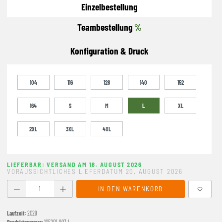
Einzelbestellung
Teambestellung
%
Konfiguration & Druck
104
116
128
140
152
164
S
M
L
XL
2XL
3XL
4XL
LIEFERBAR: VERSAND AM 18. AUGUST 2026
VORAUSSICHTLICHES LIEFERDATUM 20. AUGUST 2026
Produkt Anzahl: Gib den gewünschten Wert ein oder benutze
IN DEN WARENKORB
Laufzeit:
2029
Produktnummer:
105201-907-L