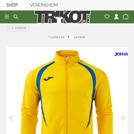
SHOP
VEREINSHEIM
alt springen
ZURÜCK
TEAMWEAR
JACKEN
Bildergalerie überspringen