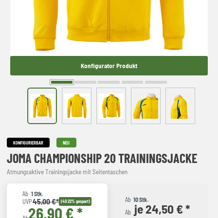
Konfigurator Produkt
KONFIGURIERBAR
NEU
JOMA CHAMPIONSHIP 20 TRAININGSJACKE
Atmungsaktive Trainingsjacke mit Seitentaschen
Ab
1 Stk.
Ab
10 Stk.
45,00 €*
UVP
(40.22% gespart)
je 24,50 € *
26,90 € *
Ab