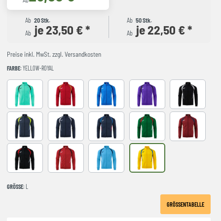
Ab
Ab
20 Stk.
Ab
50 Stk.
je 23,50 € *
je 22,50 € *
Ab
Ab
Preise inkl. MwSt. zzgl. Versandkosten
FARBE
: YELLOW-ROYAL
LIGHT GREEN
RED-NAVY
ROYAL-NAVY
violet
BLACK-GREY
DARK NAVY AMARILLO FLUOR
NAVY-GREY
NAVY-ROYAL
VERDE-ROJO
WINE-NAVY
BLACK-RED
RED-BLACK
SKY BLUE-NAVY
YELLOW-ROYAL
GRÖSSE
: L
GRÖSSENTABELLE