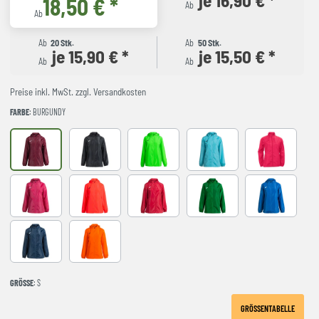
18,50 € *
Ab
Ab
Ab
20 Stk.
Ab
50 Stk.
je 15,90 € *
je 15,50 € *
Ab
Ab
Preise inkl. MwSt. zzgl. Versandkosten
FARBE
: BURGUNDY
BURGUNDY
Black
FLUOR GREEN
FLUOR TURQUOISE
VIOLET
fuchsia
NARANJA FLUOR
RED
green
royal
Navy
orange
GRÖSSE
: S
GRÖSSENTABELLE