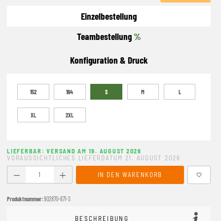
Einzelbestellung
Teambestellung
%
Konfiguration & Druck
152
164
S
M
L
XL
2XL
LIEFERBAR: VERSAND AM 19. AUGUST 2026
VORAUSSICHTLICHES LIEFERDATUM 21. AUGUST 2026
Produkt Anzahl: Gib den gewünschten Wert ein oder benutze
IN DEN WARENKORB
Produktnummer:
902870-671-S
BESCHREIBUNG