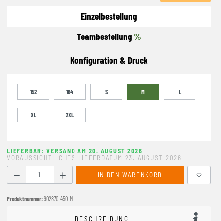
Einzelbestellung
Teambestellung
%
Konfiguration & Druck
152
164
S
M
L
XL
2XL
LIEFERBAR: VERSAND AM 20. AUGUST 2026
VORAUSSICHTLICHES LIEFERDATUM 23. AUGUST 2026
Produkt Anzahl: Gib den gewünschten Wert ein oder benutze
IN DEN WARENKORB
Produktnummer:
902870-450-M
BESCHREIBUNG