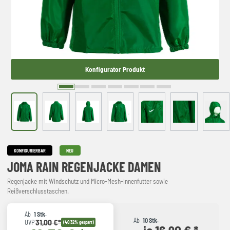
Konfigurator Produkt
KONFIGURIERBAR
NEU
JOMA RAIN REGENJACKE DAMEN
Regenjacke mit Windschutz und Micro-Mesh-Innenfutter sowie
Reißverschlusstaschen.
Ab
1 Stk.
Ab
10 Stk.
31,00 €*
UVP
(40.32% gespart)
je 16,90 € *