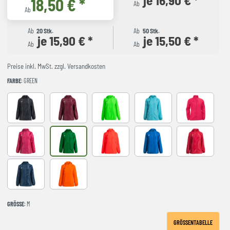
18,50 € *
Ab
Ab
Ab
20 Stk.
Ab
50 Stk.
je 15,90 € *
je 15,50 € *
Ab
Ab
Preise inkl. MwSt. zzgl. Versandkosten
FARBE
: GREEN
BLACK
BURGUNDY
FLUOR GREEN
FLUOR TURQUOISE
VIOLET
fuchsia
GREEN
NARANJA FLUOR
ROYAL
red
NAVY
orange
GRÖSSE
: M
GRÖSSENTABELLE