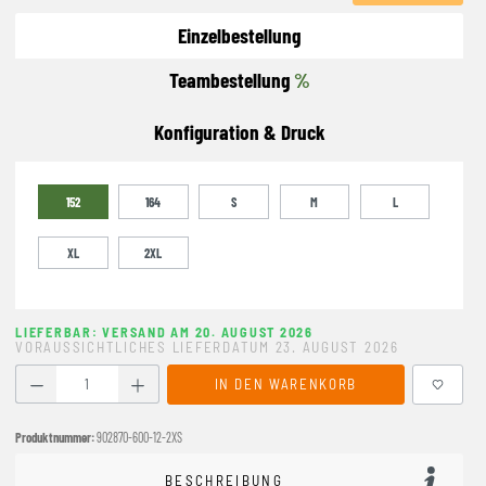
Einzelbestellung
Teambestellung
%
Konfiguration & Druck
152
164
S
M
L
XL
2XL
LIEFERBAR: VERSAND AM 20. AUGUST 2026
VORAUSSICHTLICHES LIEFERDATUM 23. AUGUST 2026
Produkt Anzahl: Gib den gewünschten Wert ein oder benutze
IN DEN WARENKORB
Produktnummer:
902870-600-12-2XS
BESCHREIBUNG