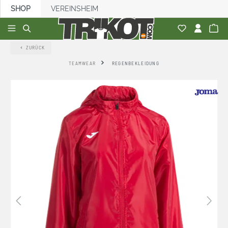
SHOP
VEREINSHEIM
alt springen
ZURÜCK
TEAMWEAR
REGENBEKLEIDUNG
Bildergalerie überspringen