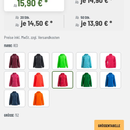
15,90 € *
Ab
Ab
Ab
20 Stk.
Ab
50 Stk.
je 14,50 € *
je 13,90 € *
Ab
Ab
Preise inkl. MwSt. zzgl. Versandkosten
FARBE
: RED
BURGUNDY
Black
FLUOR GREEN
FLUOR TURQUOISE
VIOLET
fuchsia
NARANJA FLUOR
RED
green
royal
Navy
orange
GRÖSSE
: 152
GRÖSSENTABELLE