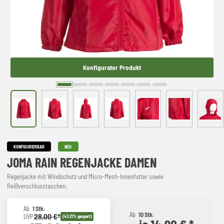
Konfigurator Produkt
KONFIGURIERBAR
NEU
JOMA RAIN REGENJACKE DAMEN
Regenjacke mit Windschutz und Micro-Mesh-Innenfutter sowie
Reißverschlusstaschen.
Ab
1 Stk.
Ab
10 Stk.
28,00 €*
UVP
(43.21% gespart)
je 14,90 € *