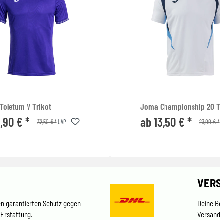
Toletum V Trikot
Joma Championship 20 T
1,90 € *
ab 13,50 € *
32,50 € *
23,00 € *
UVP
VER
en garantierten Schutz gegen
Deine B
-Erstattung.
Versand