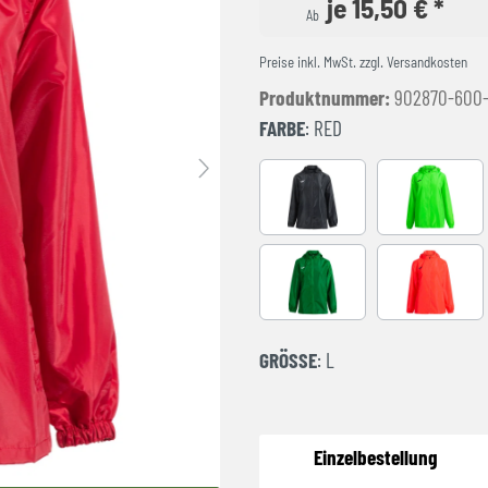
je 15,50 € *
Ab
Preise inkl. MwSt. zzgl. Versandkosten
Produktnummer:
902870-600
FARBE
: RED
Black
FLUOR GR
GREEN
NARANJA 
GRÖSSE
: L
Einzelbestellung