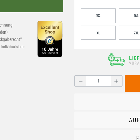
152
164
echnung
den)
XL
2XL
ckgaberecht*
r individualisierte
LIE
VORA
Produkt Anzahl: Gib den g
AUF
F