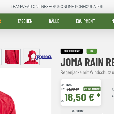
TEAMWEAR ONLINESHOP & ONLINE KONFIGURATOR
R
TASCHEN
BÄLLE
EQUIPMENT
M
KONFIGURIERBAR
NEU
JOMA RAIN R
Regenjacke mit Windschutz u
Ab
1 Stk.
31,00 €*
UVP
(40.32% gespart)
A
18,50 € *
A
Ab
Ab
50 Stk.