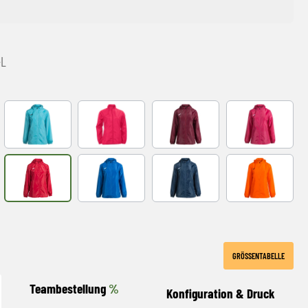
-L
EEN
FLUOR TURQUOISE
VIOLET
burgundy
fuchsia
FLUOR
red
royal
Navy
orange
GRÖSSENTABELLE
Teambestellung
%
Konfiguration & Druck