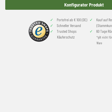
Konfigurator Produkt
Portofrei ab € 100 (DE)
Kauf auf R
Schneller Versand
(Stammkun
Trusted Shops
60 Tage Rü
Käuferschutz
*gilt nicht fü
Ware