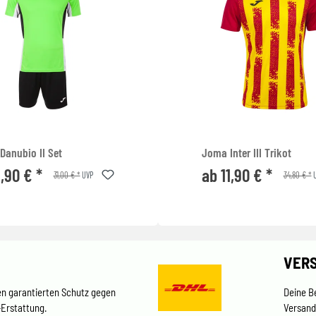
Danubio II Set
Joma Inter III Trikot
1,90 € *
ab 11,90 € *
31,00 € *
34,80 € *
UVP
U
VER
en garantierten Schutz gegen
Deine B
-Erstattung.
Versand