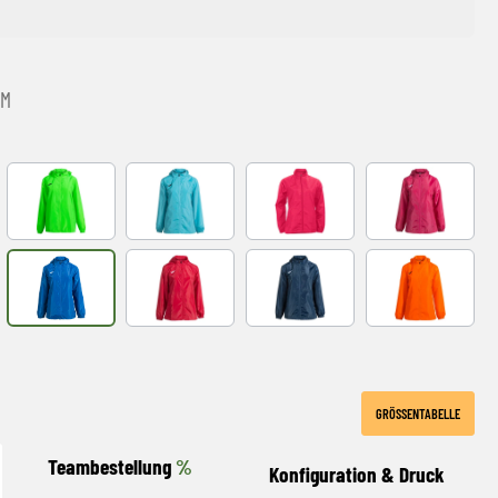
-M
Y
FLUOR GREEN
FLUOR TURQUOISE
VIOLET
fuchsia
FLUOR
ROYAL
red
NAVY
orange
GRÖSSENTABELLE
Teambestellung
%
Konfiguration & Druck