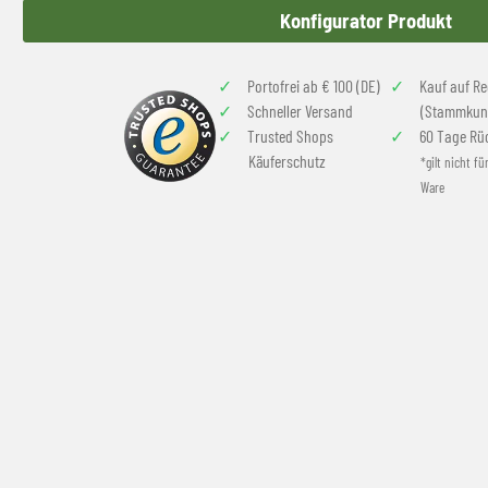
Konfigurator Produkt
Portofrei ab € 100 (DE)
Kauf auf R
Schneller Versand
(Stammkun
Trusted Shops
60 Tage Rü
Käuferschutz
*gilt nicht fü
Ware