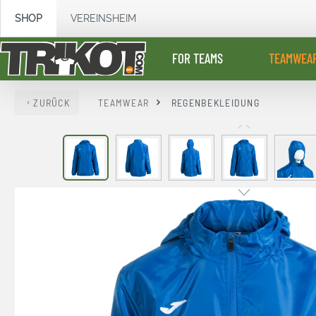
springen
Zur Hauptnavigation springen
SHOP
VEREINSHEIM
FOR TEAMS
TEAMWEA
ZURÜCK
TEAMWEAR
REGENBEKLEIDUNG
Bildergalerie überspringen