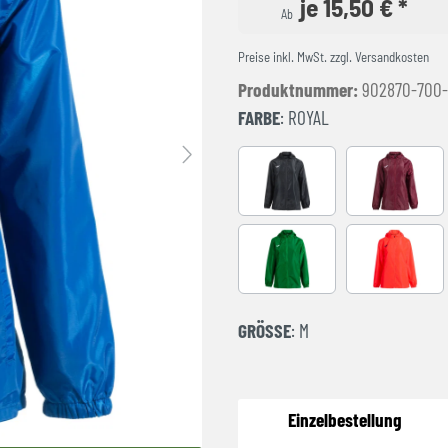
je 15,50 € *
Ab
Preise inkl. MwSt. zzgl. Versandkosten
Produktnummer:
902870-700
FARBE
: ROYAL
BLACK
BURGUND
GREEN
NARANJA 
GRÖSSE
: M
Einzelbestellung