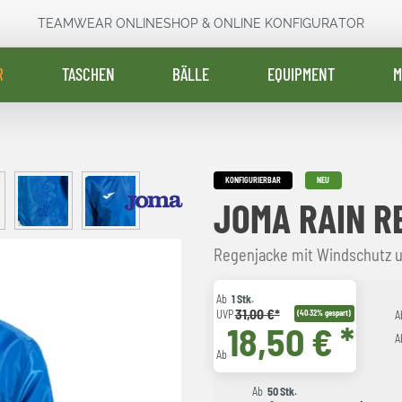
TEAMWEAR ONLINESHOP & ONLINE KONFIGURATOR
R
TASCHEN
BÄLLE
EQUIPMENT
M
KONFIGURIERBAR
NEU
JOMA RAIN R
Regenjacke mit Windschutz u
Ab
1 Stk.
31,00 €*
UVP
(40.32% gespart)
A
18,50 € *
A
Ab
Ab
50 Stk.