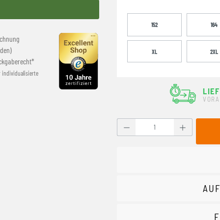
152
164
echnung
den)
XL
2XL
ckgaberecht*
r individualisierte
LIE
VORA
Produkt Anzahl: Gib den g
AUF
F