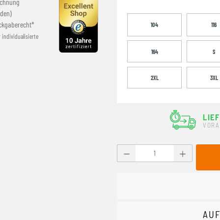
echnung
den)
ckgaberecht*
104
116
r individualisierte
164
S
2XL
3XL
LIE
VORA
Produkt Anzahl: Gib den g
AUF