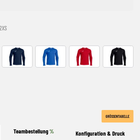
2XS
MARINEBLAU
ROYALBLAU
rot
schwarz
GRÖSSENTABELLE
Teambestellung
%
Konfiguration & Druck