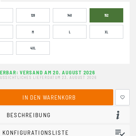
128
140
152
M
L
XL
4XL
FERBAR: VERSAND AM 20. AUGUST 2026
USSICHTLICHES LIEFERDATUM 23. AUGUST 2026
ewünschten Wert ein oder benutze die Schaltflächen um 
IN DEN WARENKORB
BESCHREIBUNG
 KONFIGURATIONSLISTE