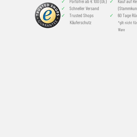
Portofrei ab € 100 (DE)
Kauf auf R
Schneller Versand
(Stammkun
Trusted Shops
60 Tage Rü
Käuferschutz
*gilt nicht fü
Ware