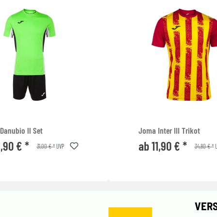
Danubio II Set
Joma Inter III Trikot
1,90 € *
ab 11,90 € *
31,00 € *
34,80 € *
UVP
U
VER