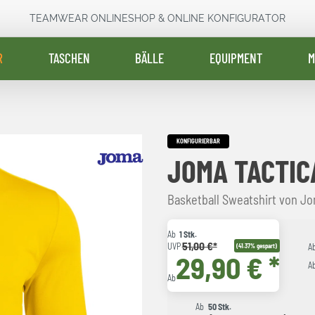
TEAMWEAR ONLINESHOP & ONLINE KONFIGURATOR
R
TASCHEN
BÄLLE
EQUIPMENT
M
KONFIGURIERBAR
JOMA TACTIC
Basketball Sweatshirt von J
Ab
1 Stk.
51,00 €*
UVP
(41.37% gespart)
A
29,90 € *
A
Ab
Ab
50 Stk.