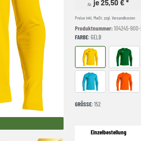
je 25,50 € *
Ab
Preise inkl. MwSt. zzgl. Versandkosten
Produktnummer:
104245-900-
FARBE
: GELB
GELB
GRÜN
Türkis
orange
GRÖSSE
: 152
Einzelbestellung