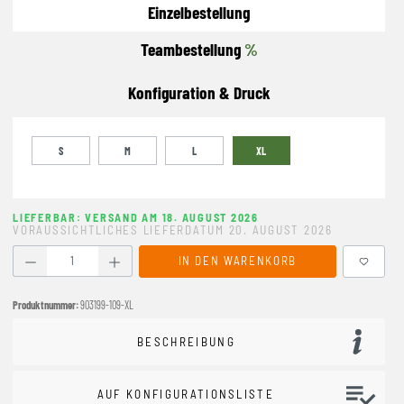
Einzelbestellung
Teambestellung
%
Konfiguration & Druck
S
M
L
XL
LIEFERBAR: VERSAND AM 18. AUGUST 2026
VORAUSSICHTLICHES LIEFERDATUM 20. AUGUST 2026
Produkt Anzahl: Gib den gewünschten Wert ein oder benutze
IN DEN WARENKORB
Produktnummer:
903199-109-XL
BESCHREIBUNG
AUF KONFIGURATIONSLISTE