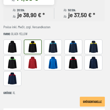
Ab
Ab
20 Stk.
Ab
50 Stk.
je 38,90 € *
je 37,50 € *
Ab
Ab
Preise inkl. MwSt. zzgl. Versandkosten
FARBE
: BLACK-YELLOW
Black
BLACK-YELLOW
DARK NAVY TURQUESA
NAVY-ROYAL
NAVY-YELLO
NEGRO-VERDE FLUOR
RED
royal
BLACK-RED
NAVY
NAVY-RED
GRÖSSE
: XL
GRÖSSENTABELLE