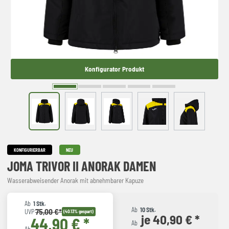
Konfigurator Produkt
KONFIGURIERBAR
NEU
JOMA TRIVOR II ANORAK DAMEN
Wasserabweisender Anorak mit abnehmbarer Kapuze
Ab
1 Stk.
Ab
10 Stk.
75,00 €*
UVP
(40.13% gespart)
je 40,90 € *
44,90 € *
Ab