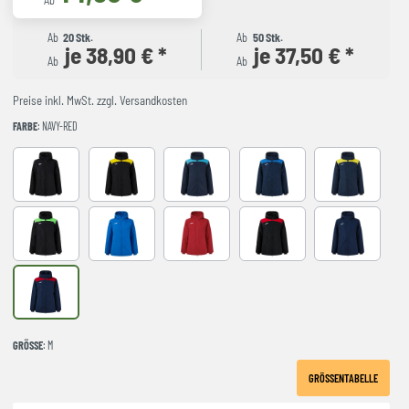
Ab
Ab
20 Stk.
Ab
50 Stk.
je 38,90 € *
je 37,50 € *
Ab
Ab
Preise inkl. MwSt. zzgl. Versandkosten
FARBE
: NAVY-RED
Black
BLACK-YELLOW
DARK NAVY TURQUESA
NAVY-ROYAL
NAVY-YELLO
NEGRO-VERDE FLUOR
ROYAL
Red
BLACK-RED
Navy
NAVY-RED
GRÖSSE
: M
GRÖSSENTABELLE