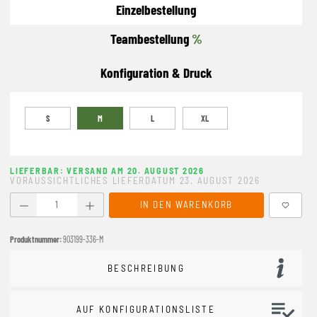
Einzelbestellung
Teambestellung
%
Konfiguration & Druck
S
M
L
XL
LIEFERBAR: VERSAND AM 20. AUGUST 2026
VORAUSSICHTLICHES LIEFERDATUM 23. AUGUST 2026
Produkt Anzahl: Gib den gewünschten Wert ein oder benutze
IN DEN WARENKORB
Produktnummer:
903199-336-M
BESCHREIBUNG
AUF KONFIGURATIONSLISTE