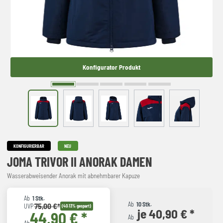
Konfigurator Produkt
KONFIGURIERBAR
NEU
JOMA TRIVOR II ANORAK DAMEN
Wasserabweisender Anorak mit abnehmbarer Kapuze
Ab
1 Stk.
Ab
10 Stk.
75,00 €*
UVP
(40.13% gespart)
je 40,90 € *
44,90 € *
Ab